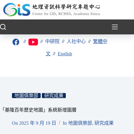
跳
至
主
要
內
容
∥
∥
中研院
∥
人社中心
∥
繁體中
文
∥
English
地圖俱樂部
研究成果
「基隆百年歷史地圖」系統新增圖層
On
2025 年 9 月 19 日
In
地圖俱樂部
,
研究成果