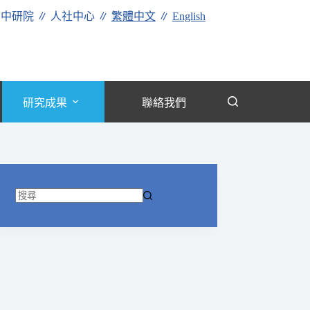
∥
中研院
∥
人社中心
∥
繁體中文
∥
English
研究成果
聯絡我們
找
不
到
符
合
條