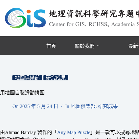
跳
至
主
要
內
容
首頁
關於我們
最新
地圖俱樂部
研究成果
用地圖自製滑動拼圖
On
2025 年 5 月 24 日
In
地圖俱樂部
,
研究成果
由Ahmad Barclay 製作的「
Any Map Puzzle
」是一款可以搜尋地