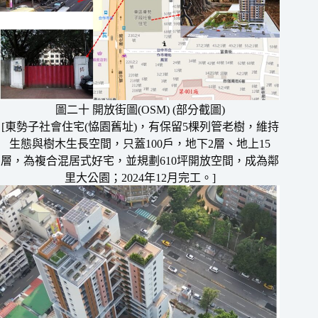
圖二十 開放街圖(OSM) (部分截圖)
[東勢子社會住宅(恊園舊址)，有保留5棵列管老樹，維持
生態與樹木生長空間，只蓋100戶，地下2層、地上15
層，為複合混居式好宅，並規劃610坪開放空間，成為鄰
里大公園；2024年12月完工。]