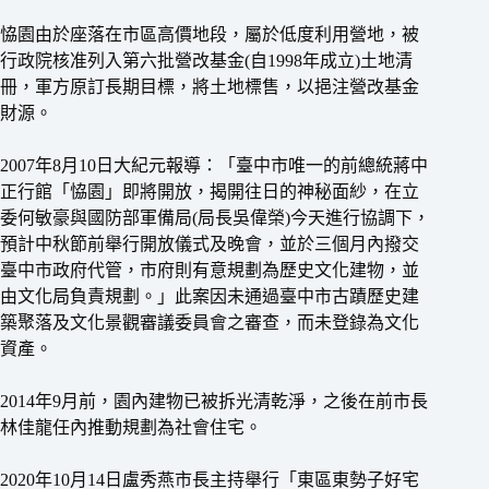
恊園由於座落在市區高價地段，屬於低度利用營地，被
行政院核准列入第六批營改基金(自1998年成立)土地清
冊，軍方原訂長期目標，將土地標售，以挹注營改基金
財源。
2007年8月10日大紀元報導：「臺中市唯一的前總統蔣中
正行館「恊園」即將開放，揭開往日的神秘面紗，在立
委何敏豪與國防部軍備局(局長吳偉榮)今天進行協調下，
預計中秋節前舉行開放儀式及晚會，並於三個月內撥交
臺中市政府代管，市府則有意規劃為歷史文化建物，並
由文化局負責規劃。」此案因未通過臺中市古蹟歷史建
築聚落及文化景觀審議委員會之審查，而未登錄為文化
資產。
2014年9月前，園內建物已被拆光清乾淨，之後在前市長
林佳龍任內推動規劃為社會住宅。
2020年10月14日盧秀燕市長主持舉行「東區東勢子好宅