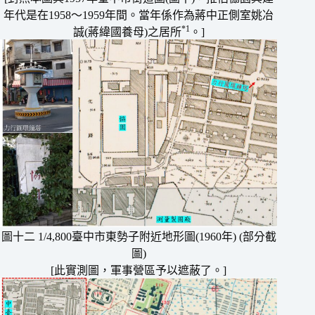
年代是在1958〜1959年間。當年係作為蔣中正側室姚冶
*1
誠(蔣緯國養母)之居所
。]
圖十二 1/4,800臺中市東勢子附近地形圖(1960年) (部分截
圖)
[此實測圖，軍事營區予以遮蔽了。]