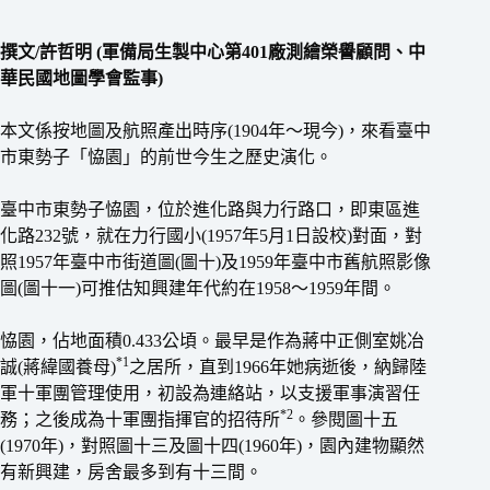
撰文/許哲明 (軍備局生製中心第401廠測繪榮譽顧問、中
華民國地圖學會監事)
本文係按地圖及航照產出時序(1904年〜現今)，來看臺中
市東勢子「恊園」的前世今生之歷史演化。
臺中市東勢子恊園，位於進化路與力行路口，即東區進
化路232號，就在力行國小(1957年5月1日設校)對面，對
照1957年臺中市街道圖(圖十)及1959年臺中市舊航照影像
圖(圖十一)可推估知興建年代約在1958〜1959年間。
恊園，佔地面積0.433公頃。最早是作為蔣中正側室姚冶
*1
誠(蔣緯國養母)
之居所，直到1966年她病逝後，納歸陸
軍十軍團管理使用，初設為連絡站，以支援軍事演習任
*2
務；之後成為十軍團指揮官的招待所
。參閱圖十五
(1970年)，對照圖十三及圖十四(1960年)，園內建物顯然
有新興建，房舍最多到有十三間。