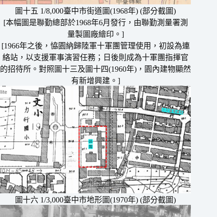
圖十五 1/8,000臺中市街道圖(1968年) (部分截圖)
[本幅圖是聯勤總部於1968年6月發行，由聯勤測量署測
量製圖廠繪印。]
[1966年之後，恊園納歸陸軍十軍團管理使用，初設為連
絡站，以支援軍事演習任務；日後則成為十軍團指揮官
的招待所。對照圖十三及圖十四(1960年)，園內建物顯然
有新增興建。]
圖十六 1/3,000臺中市地形圖(1970年) (部分截圖)