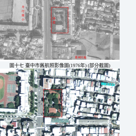
圖十七 臺中市舊航照影像圖(1976年) (部分截圖)