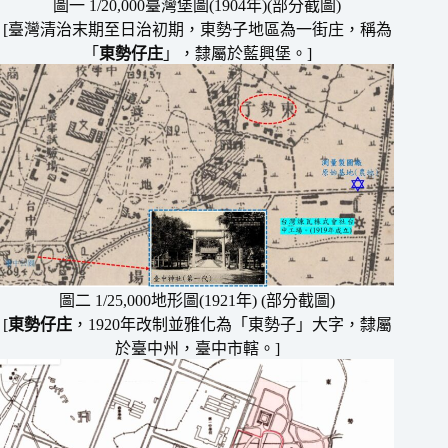
圖一 1/20,000臺灣堡圖(1904年)(部分截圖)
[臺灣清治末期至日治初期，東勢子地區為一街庄，稱為
「
東勢仔庄
」，隸屬於藍興堡。]
圖二 1/25,000地形圖(1921年) (部分截圖)
[
東勢仔庄
，1920年改制並雅化為「東勢子」大字，隸屬
於臺中州，臺中市轄。]