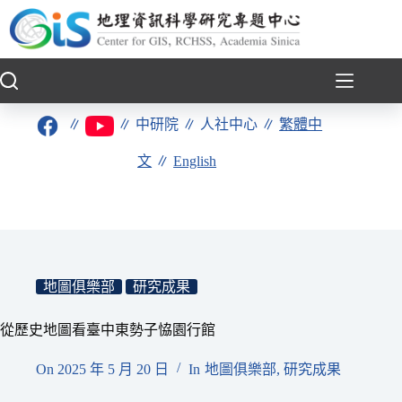
跳
至
主
要
內
容
∥
∥
中研院
∥
人社中心
∥
繁體中
文
∥
English
地圖俱樂部
研究成果
從歷史地圖看臺中東勢子恊園行館
On
2025 年 5 月 20 日
In
地圖俱樂部
,
研究成果