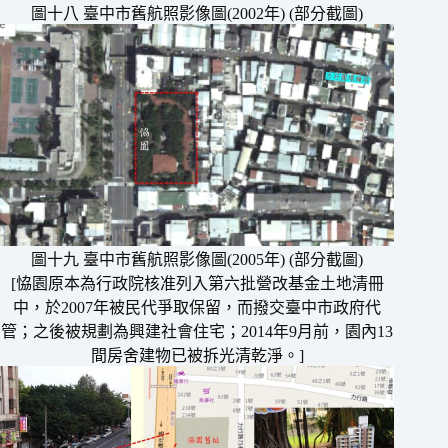
圖十八 臺中市舊航照影像圖(2002年) (部分截圖)
圖十九 臺中市舊航照影像圖(2005年) (部分截圖)
[恊園原本為行政院核准列入第六批營改基金土地清冊
中，於2007年被民代爭取保留，而撥交臺中市政府代
管；之後被規劃為興建社會住宅；2014年9月前，園內13
間房舍建物已被拆光清乾淨。]