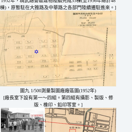
1952年，精武路營區建物陸續完成35棟(至1956年總計48
棟)，原暫駐在大雅路及中華路之各部門陸續遷駐進來。]
圖九 1/500測量製圖廠廠區圖(1952年)
[廠長室下設有第一〜四組。第四組有攝影、製版、修
版、橡印、鉛印等室。]