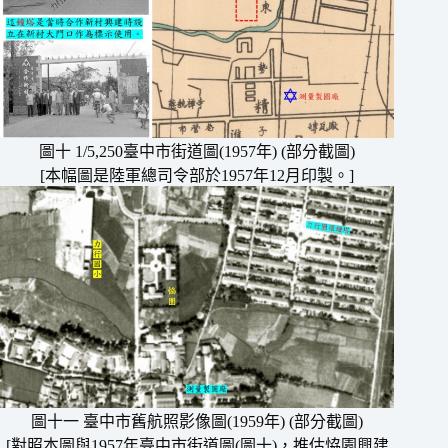
圖十 1/5,250臺中市街道圖(1957年) (部分截圖)
[本幅圖是陸軍總司令部於1957年12月印製。]
圖十一 臺中市舊航照影像圖(1959年) (部分截圖)
[對照本圖與1957年臺中市街道圖(圖十)，推估恊園興建