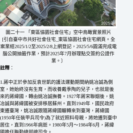
圖二十一 「東區恊園社會住宅」空中鳥瞰實景照片
[引自臺中市共好社會住宅_東區恊園社會住宅網頁。全
案業經2025/1/2至2025/2/8上網登記，2025/5/6圓滿完成電
腦公開抽籤作業，預計2025年7月辦理點交簽約公證作
業。〕
註釋
：
1.蔣中正於參加反袁世凱的護法運動期間納姚冶誠為側
室，她始終沒有生育，而收養戴季陶的兒子，也就是後
來的蔣緯國，轉由姚冶誠撫養。1927年蔣宋聯姻後，姚
冶誠與蔣緯國被安排移居蘇州。直到1949年，國民政府
東遷臺灣，姚冶誠跟隨蔣緯國輾轉來到臺灣，蔣緯國
(1950年任裝甲兵司令)為了就近照料母親，將她遷到臺中
居住，直到1966年病逝。1980年5月〜1984年6月，蔣緯
國擔任聯勤總部總司令。