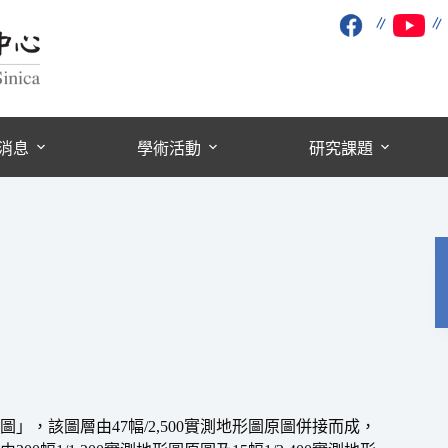
∥
消息
學術活動
研究課題
圖」，該圖層由47幅/2,500實測地形圖原圖併接而成，