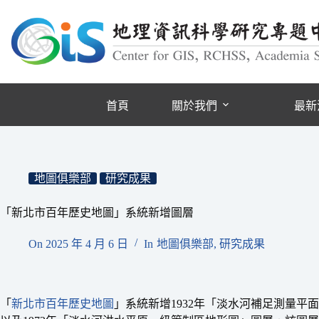
跳
至
主
要
內
容
首頁
關於我們
最新
地圖俱樂部
研究成果
「新北市百年歷史地圖」系統新增圖層
On
2025 年 4 月 6 日
In
地圖俱樂部
,
研究成果
「
新北市百年歷史地圖
」系統新增1932年「淡水河補足測量平面