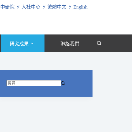
∥
中研院
∥
人社中心
∥
繁體中文
∥
English
研究成果
聯絡我們
找
不
到
符
合
條