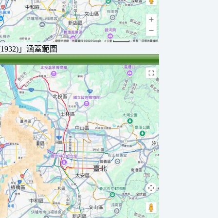
932)」涵蓋範圍