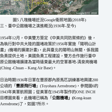
圖5 八塊機場近況Google衛照地圖(2018年)
三、臺中公館機場之演進概況(1936年-至今)
1954年12月，中美雙方簽定《中美共同防禦條約》後，
為執行對中共大陸的圍堵政策於1956年實施「陽明山計
畫」(機場的擴建計畫)，此與臺北的陽明山無關，係我國
負責提供土地，美國負責工程建設，雙方合作施行臺中
原公館機場擴建為當時遠東最大的空軍基地-清泉崗機場
(Ching -Chuan – Kang Air Base)。
日治時期1936年日軍在豐原郡內原馬匹訓練基地興建200
公頃的「
豐原飛行場
」(Toyohara Aerodrome)，參閱圖6的
1943年美軍航照圖；從美軍在1945年製作的ONE INCH
目標圖來看，此機場已稱為「
公館機場
」(
Kong-kuan
Aerodrome)了，如圖7所示。