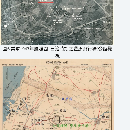
圖6 美軍1943年航照圖_日治時期之豐原飛行場(公館機
場)