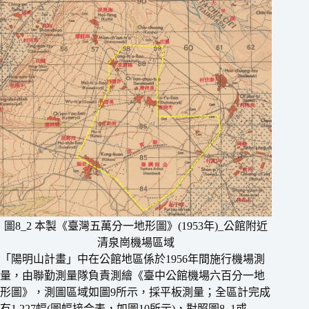
圖8_2 本製《臺灣五萬分一地形圖》(1953年)_公館附近
清泉崗機場區域
「陽明山計畫」中在公館地區係於1956年間施行機場測
量，由聯勤測量隊負責測繪《臺中公館機場六百分一地
形圖》，測圖區域如圖9所示，採平板測量；全區計完成
有1,227幅(圖幅接合表，如圖10所示)，對照圖8_1或