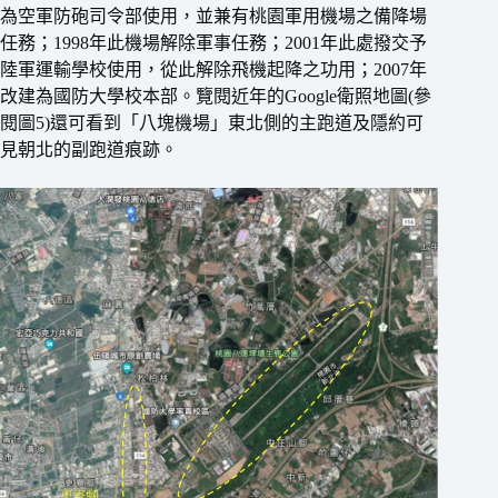
為空軍防砲司令部使用，並兼有桃園軍用機場之備降場
任務；1998年此機場解除軍事任務；2001年此處撥交予
陸軍運輸學校使用，從此解除飛機起降之功用；2007年
改建為國防大學校本部。覽閱近年的Google衛照地圖(參
閱圖5)還可看到「八塊機場」東北側的主跑道及隱約可
見朝北的副跑道痕跡。