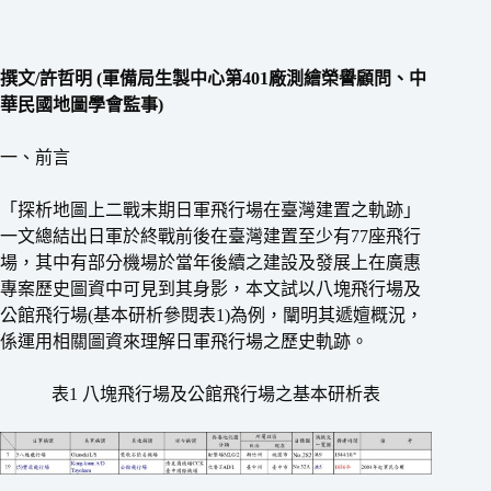
撰文/許哲明 (軍備局生製中心第401廠測繪榮譽顧問、中
華民國地圖學會監事)
一、前言
「探析地圖上二戰末期日軍飛行場在臺灣建置之軌跡」
一文總結出日軍於終戰前後在臺灣建置至少有77座飛行
場，其中有部分機場於當年後續之建設及發展上在廣惠
專案歷史圖資中可見到其身影，本文試以八塊飛行場及
公館飛行場(基本研析參閱表1)為例，闡明其遞嬗概況，
係運用相關圖資來理解日軍飛行場之歷史軌跡。
表1 八塊飛行場及公館飛行場之基本研析表