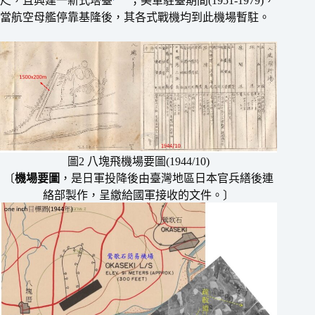
尺，且興建一新式塔臺
；美軍駐臺期間(1951-1979)，
當航空母艦停靠基隆後，其各式戰機均到此機場暫駐。
圖2 八塊飛機場要圖(1944/10)
〔
機場要圖
，是日軍投降後由臺灣地區日本官兵繕後連
絡部製作，呈繳給國軍接收的文件。〕