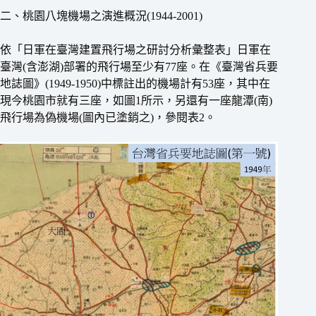
二、桃園八塊機場之演進概況(1944-2001)
依「日軍在臺灣建置飛行場之研討分析彙整表」日軍在
臺灣(含澎湖)部署的飛行場至少有77座。在《臺灣省兵要
地誌圖》(1949-1950)中標註出的機場計有53座，其中在
現今桃園市就有三座，如圖1所示，另還有一座龍潭(南)
飛行場為偽機場(圖內已塗銷之)，參閱表2。