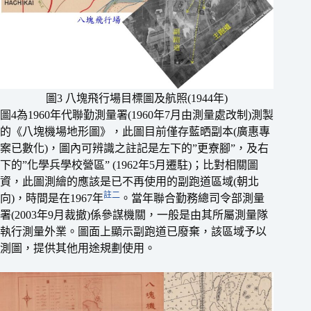
圖3 八塊飛行場目標圖及航照(1944年)
圖4為1960年代聯勤測量署(1960年7月由測量處改制)測製
的《八塊機場地形圖》，此圖目前僅存藍晒副本(廣惠專
案已數化)，圖內可辨識之註記是左下的”更寮腳”，及右
下的”化學兵學校營區” (1962年5月遷駐)；比對相關圖
資，此圖測繪的應該是已不再使用的副跑道區域(朝北
註二
向)，時間是在1967年
。當年聯合勤務總司令部測量
署(2003年9月裁撤)係參謀機關，一般是由其所屬測量隊
執行測量外業。圖面上顯示副跑道已廢棄，該區域予以
測圖，提供其他用途規劃使用。