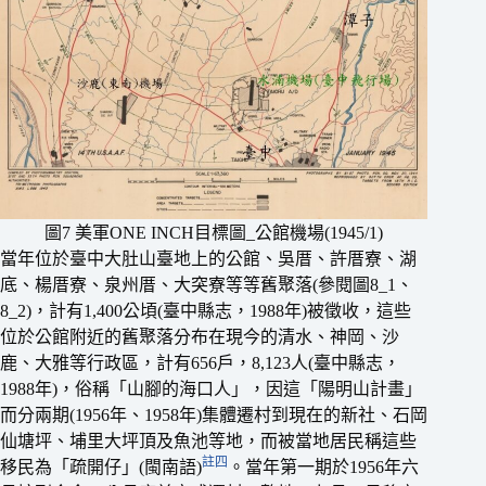
圖7 美軍ONE INCH目標圖_公館機場(1945/1)
當年位於臺中大肚山臺地上的公館、吳厝、許厝寮、湖
底、楊厝寮、泉州厝、大突寮等等舊聚落(參閱圖8_1、
8_2)，計有1,400公頃(臺中縣志，1988年)被徵收，這些
位於公館附近的舊聚落分布在現今的清水、神岡、沙
鹿、大雅等行政區，計有656戶，8,123人(臺中縣志，
1988年)，俗稱「山腳的海口人」，因這「陽明山計畫」
而分兩期(1956年、1958年)集體遷村到現在的新社、石岡
仙塘坪、埔里大坪頂及魚池等地，而被當地居民稱這些
註四
移民為「疏開仔」(閩南語)
。當年第一期於1956年六