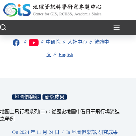
跳
至
主
要
內
容
∥
∥
中研院
∥
人社中心
∥
繁體中
文
∥
English
地圖俱樂部
研究成果
地圖上飛行場系列(二)：從歷史地圖中看日軍飛行場演進
之舉例
On
2024 年 11 月 24 日
In
地圖俱樂部
,
研究成果