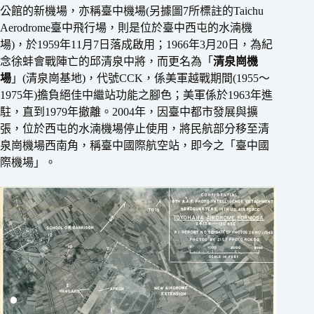
公館的新機場，亦稱臺中機場(另據圖7所標註的Taichu
Aerodrome臺中飛行場，則是位於臺中西屯的水湳機
場)，於1959年11月7日落成啟用；1966年3月20日，為紀
念徐蚌會戰陣亡的邱清泉中將，而更名為「
清泉崗機
場
」(清泉崗基地)，代號CCK，係美軍越戰期間(1955〜
1975年)擔負絕佳中繼站功能之腳色；美軍係於1963年進
駐，直到1979年撤離。2004年，因臺中都市發展與擴
張，位於西屯的水湳機場停止使用，將民航部分移至清
泉崗機場西南角，稱臺中國際航空站，即今之「臺中國
際機場」。