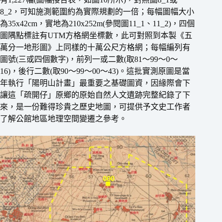
8_2，可知施測範圍約為實際規劃的一倍；每幅圖幅大小
為35x42cm，實地為210x252m(參閱圖11_1、11_2)，四個
圖隅點標註有UTM方格網坐標數，此可對照到本製《五
萬分一地形圖》上同樣的十萬公尺方格網；每幅編列有
圖號(三或四個數字)，前列一或二數(取81〜99〜0〜
16)，後行二數(取90〜99〜00〜43)。這批實測原圖是當
年執行「陽明山計畫」最重要之基礎圖資，因緣際會下
讓這「疏開仔」原鄉的原始自然人文遺跡完整紀錄了下
來，是一份難得珍貴之歷史地圖，可提供予文史工作者
了解公館地區地理空間變遷之參考。