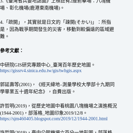
3.《臺灣省兵要地誌圖》上標註有2座射擊場：八塊機
場、彰化機場(鹿港東南機場)。
4.「疏開」，其實就是日文的「疎開(そかい)」：所指
是，因為戰爭期間發生的災害，移動到較偏遠的區域避
難。
參考文獻：
中研院GIS研究專題中心_臺灣百年歷史地圖。
https://gissrv4.sinica.edu.tw/gis/twhgis.aspx
郭延壽等(2001)，《經天緯地–測量學校大學部十九期同
學畢業五十週年紀念》，自費出版。
許哲明(2019)，從歷史地圖中看桃園八塊機場之演進概況
(1944-2001)，部落格_地圖印象2019/12/8。
https://sjm460405.blogspot.com/2019/12/1944-2001.html
許哲明(2019)，臺中公館機場六百分一地形圖，部落格_