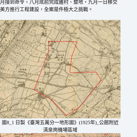
月接到命令，八月底前完成遷村、整地，九月一日移交
美方進行工程建設，全案是件極大之挑戰。
圖8_1 日製《臺灣五萬分一地形圖》(1925年)_公館附近
清泉崗機場區域