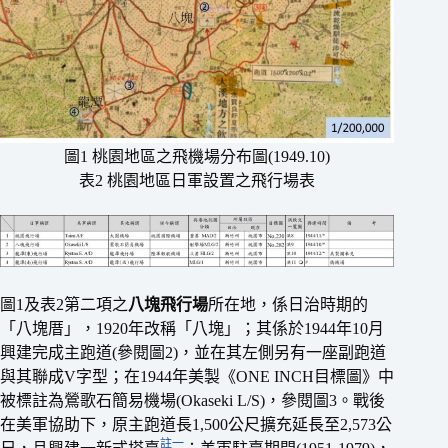
圖1 桃園地區之飛機場分布圖(1949.10)
表2 桃園地區日軍設置之飛行場表
圖1及表2第二項之
八塊飛行場
所在地，係日治時期的
「八塊厝」，1920年改稱「八塊」；其係於1944年10月
興建完成主跑道(參閱圖2)，並在其左側另有一座副跑道
與其聯成V字型；在1944年美製《ONE INCH目標圖》中
被標註為鶯歌石簡易機場(Okaseki L/S)，參閱圖3。戰後
在美軍協助下，原主跑道長1,500公尺擴充延長至2,573公
註一