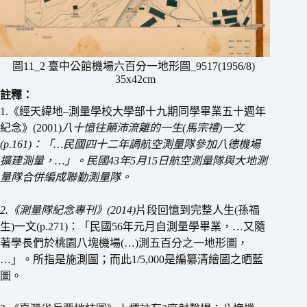
圖11_2 臺中公館機場六百分一地形圖_9517(1956/8)
35x42cm
註釋：
1.《經天緯地–測量學校大學部十九期同學畢業五十週年
紀念》(2001)
八十憶往顛沛流離的一生(馬宗禮)一文
(p.161)：「…民國四十二年調航空測量隊參加八德機場
擴建測量，…」。民國43年5月15日航空測量隊與大地測
量隊合併編成聯勤測量隊。
2.《測量隊紀念專刊》(2014)
片段回憶到完整人生(孫福
生)一文(p.271)：「民國56年元月自測量學畢業，…又隨
著學長們於桃園八塊機場(…)測五百分之一地形圖，
…」。所指是施測圖；而此1/5,000是編纂清繪圖之晒藍
圖。