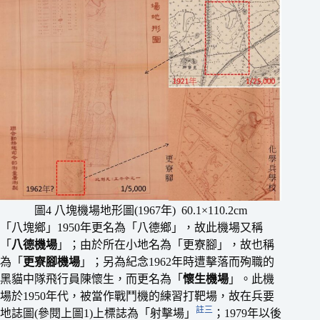
圖4 八塊機場地形圖(1967年) 60.1×110.2cm
「八塊鄉」1950年更名為「八德鄉」，故此機場又稱
「
八德機場
」；由於所在小地名為「更寮腳」，故也稱
為「
更寮腳機場
」；另為紀念1962年時遭擊落而殉職的
黑貓中隊飛行員陳懷生，而更名為「
懷生機場
」。此機
場於1950年代，被當作戰鬥機的練習打靶場，故在兵要
註三
地誌圖(參閱上圖1)上標誌為「射擊場」
；1979年以後