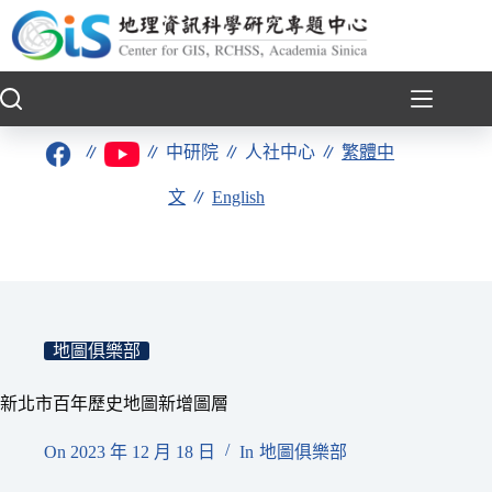
跳
至
主
要
內
容
∥
∥
中研院
∥
人社中心
∥
繁體中
文
∥
English
地圖俱樂部
新北市百年歷史地圖新增圖層
On
2023 年 12 月 18 日
In
地圖俱樂部