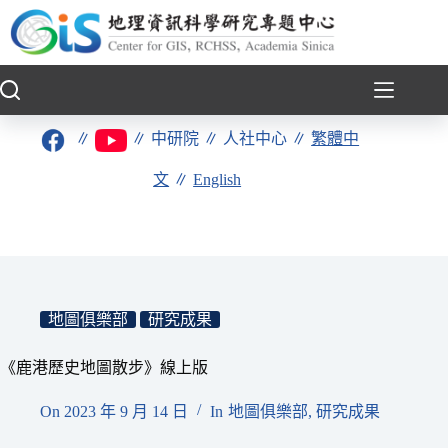
跳
至
主
要
內
容
∥
∥
中研院
∥
人社中心
∥
繁體中
文
∥
English
地圖俱樂部
研究成果
《鹿港歷史地圖散步》線上版
On
2023 年 9 月 14 日
In
地圖俱樂部
,
研究成果