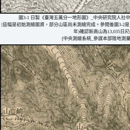
圖3-1 日製《臺灣五萬分一地形圖》_中央研究院人社
[
這幅是初始測繪圖資，部分山區尚未測繪完成。參閱後圖3-2是19
年)確認新高山為13,035日尺(3
[中央測繪系統_參謀本部陸地測量