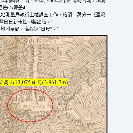
904年)調製，明治39年(1906年)出版 臨時台灣土地測
6’x緯差4’
台灣土地測量局執行土地調查工作，繪製二萬分一《臺灣
由臺灣日日新報社印製出版。]
地測量局，高程採”日尺”。]