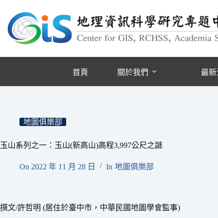
跳
至
主
要
內
容
首頁
關於我們
最新
地圖俱樂部
玉山系列之一：玉山(新高山)高程3,997公尺之謎
On
2022 年 11 月 28 日
In
地圖俱樂部
撰文/許哲明 (居住於臺中市，中華民國地圖學會監事)