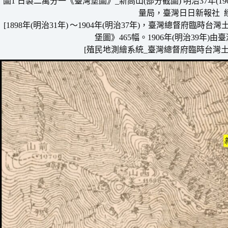
圖1 日製二萬分一《臺灣堡圖》_新高山(
部分截圖) 明治37年(1
量局，臺灣日日新報社 經差
[1898年(明治31年)
〜1904年(明治37年)，臺灣總督府臨時
堡圖》465幅。1906年(明治39年)
[殖民地測繪系統_臺灣總督府臨時台灣土