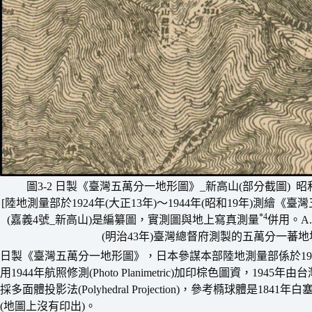
圖3-2 日製《臺灣五萬分一地形圖》_新高山(部分截圖) 昭和19
[陸地測量部於1924年(大正13年)〜1944年(昭和19年)測繪《
*4
(嘉義4號_新高山)是編纂圖，實測圖與地上寫真測量
併用。A.
(明治43年)臺灣總督府測製的五萬分一蕃
日製《臺灣五萬分一地形圖》，日本參謀本部陸地測量部係於192
用1944年航照修測(Photo Planimetric)加印棕色圖資，
採多面體投影法(Polyhedral Projection)，參考橢球體是1841年白
(地圖上沒有印出)。