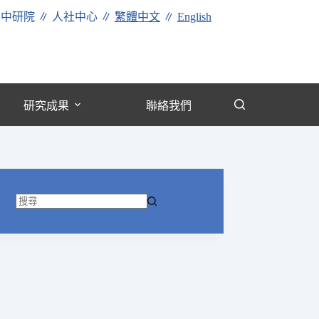
∥
中研院
∥
人社中心
∥
繁體中文
∥
English
研究成果
聯絡我們
找
不
到
符
合
條