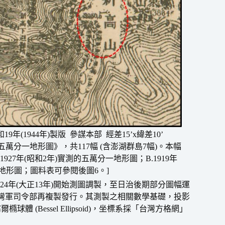
年(1944年)製版 參謀本部 經差15’x緯差10’
臺灣五萬分一地形圖》，共117幅 (含澎湖群島7幅)。本幅
1927年(昭和2年)實測的五萬分一地形圖；B.1919年
地地形圖；圖料表可參閱後圖6。]
4年(大正13年)開始測圖調製，至日治後期部分圖幅運
1945年由台灣軍司令部再複製發行。其測製之相關數學基礎，投影
塞爾橢球體 (Bessel Ellipsoid)，坐標系採「台灣方格網」