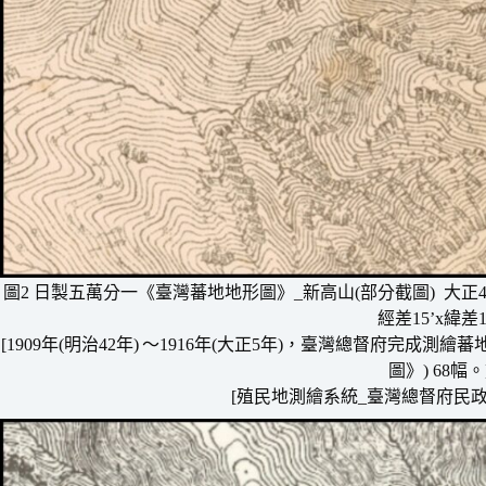
圖2 日製五萬分一《臺灣蕃地地形圖》_新高山(
部分截圖) 大正
經差15’x緯差1
[1909年(明治42年)
〜1916年(大正5年)，臺灣總督府完成測
圖》) 68幅。
[殖民地測繪系統_臺灣總督府民政