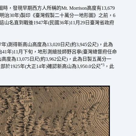
發現早期西方人所稱的Mt. Morrison高度有13,679
97年(明治30年)製印《臺灣假製二十萬分一地形圖》之前，6
。這山名直到戰後1947年(民國36年)11月29日臺灣省政府
測得新高山高度為13,020日尺(約3,945公尺)，此為
治41年)11月下旬，地形測繪技師野呂寧(臺灣總督府任命
13,075日尺(約3,962公尺)，此為日製五萬分一
*3
925年(大正14年)確認新高山為3,950.0公尺
，此