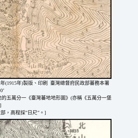
4年(1915年)製版、印刷 臺灣總督府民政部蕃務本署
0’
繪蕃地的五萬分一《臺灣蕃地地形圖》(亦稱《五萬分一堡
]
部，高程採”日尺”。]