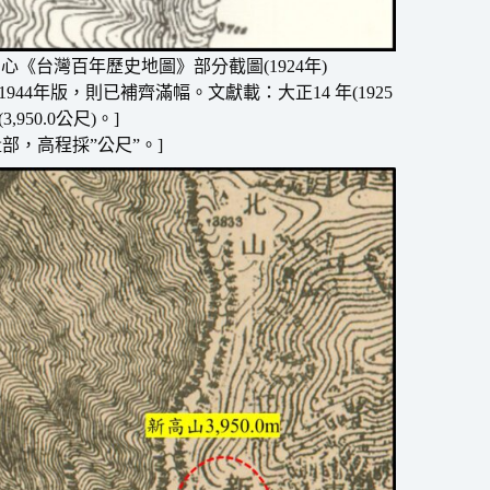
中心《台灣百年歷史地圖》
部分截圖(1924年)
44年版，則已補齊滿幅。文獻載：大正14 年(1925
,950.0公尺)。]
部，高程採”公尺”。]