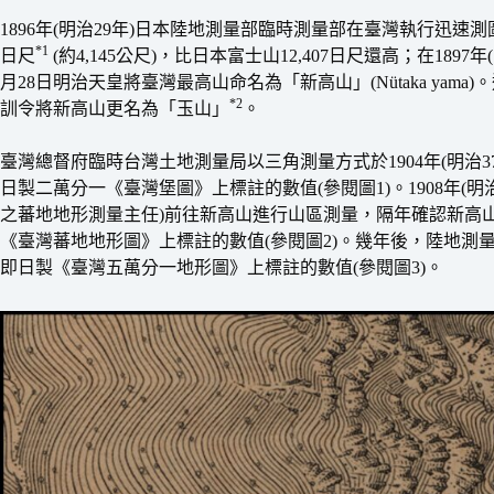
1896年(明治29年)日本陸地測量部臨時測量部在臺灣執行迅速測圖時，
*1
日尺
(約4,145公尺)，比日本富士山12,407日尺還高；在18
月28日明治天皇將臺灣最高山命名為「新高山」(Nütaka yama)
*2
訓令將新高山更名為「玉山」
。
臺灣總督府臨時台灣土地測量局以三角測量方式於1904年(明治37年)
日製二萬分一《臺灣堡圖》上標註的數值(參閱圖1)。1908年(明
之蕃地地形測量主任)前往新高山進行山區測量，隔年確認新高山高度為
《臺灣蕃地地形圖》上標註的數值(參閱圖2)。幾年後，陸地測量部於1
即日製《臺灣五萬分一地形圖》上標註的數值(參閱圖3)。