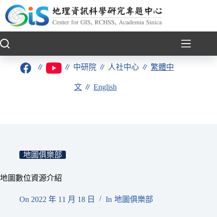
跳
至
主
要
內
容
∥
∥
中研院
∥
人社中心
∥
繁體中
文
∥
English
地圖俱樂部
地圖數位資源介紹
On
2022 年 11 月 18 日
In
地圖俱樂部