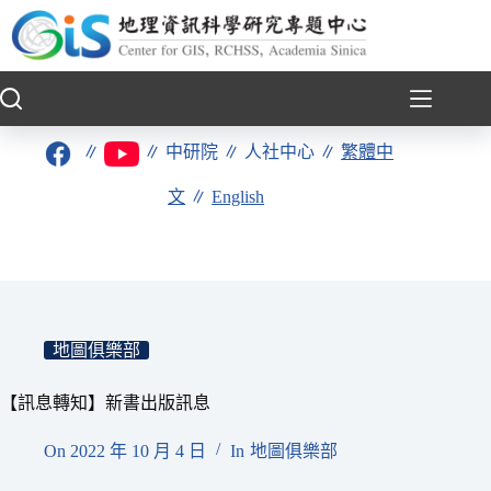
跳
至
主
要
內
容
∥
∥
中研院
∥
人社中心
∥
繁體中
文
∥
English
地圖俱樂部
【訊息轉知】新書出版訊息
On
2022 年 10 月 4 日
In
地圖俱樂部