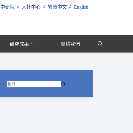
∥
中研院
∥
人社中心
∥
繁體中文
∥
English
研究成果
聯絡我們
找
不
到
符
合
條