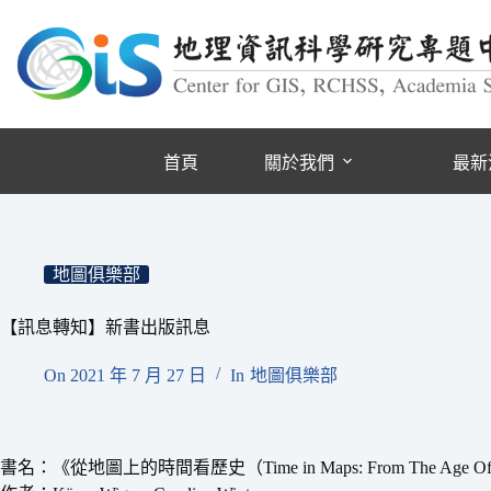
跳
至
主
要
內
容
首頁
關於我們
最新
地圖俱樂部
【訊息轉知】新書出版訊息
On
2021 年 7 月 27 日
In
地圖俱樂部
書名：《從地圖上的時間看歷史（Time in Maps: From The Age Of Disc