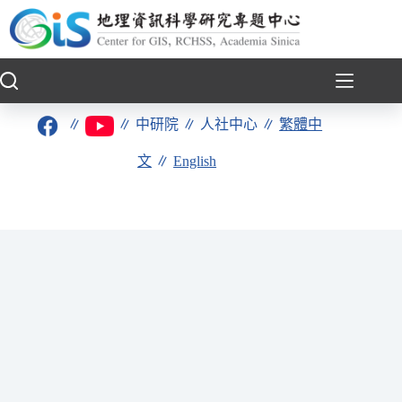
跳
至
主
要
內
容
∥
∥
中研院
∥
人社中心
∥
繁體中
文
∥
English