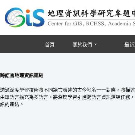
跳
至
主
要
內
容
首頁
關於我們
最新
跨語言地理資訊連結
透過深度學習技術將不同語言表述的古今地名一一對應，將描述
由單語言擴充為多語言。將深度學習引進跨語言資訊連結任務，
訊的連結。