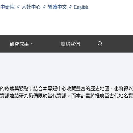
∥
中研院
∥
人社中心
∥
繁體中文
∥
English
研究成果
聯絡我們
的敘述與觀點；結合本專題中心收藏豐富的歷史地圖，也將得以
資訊連結研究仍侷限於當代資訊，而本計畫將推廣至古代地名資