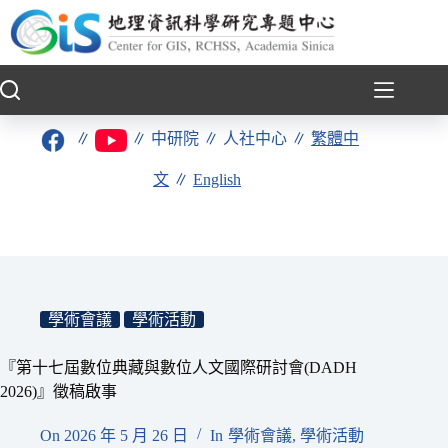
跳
至
主
要
內
容
∥
∥
中研院
∥
人社中心
∥
繁體中
文
∥
English
學術會議
學術活動
『第十七屆數位典藏與數位人文國際研討會(DADH
2026)』徵稿啟事
On
2026 年 5 月 26 日
In
學術會議
,
學術活動