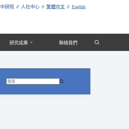
∥
中研院
∥
人社中心
∥
繁體中文
∥
English
研究成果
聯絡我們
找
不
到
符
合
條