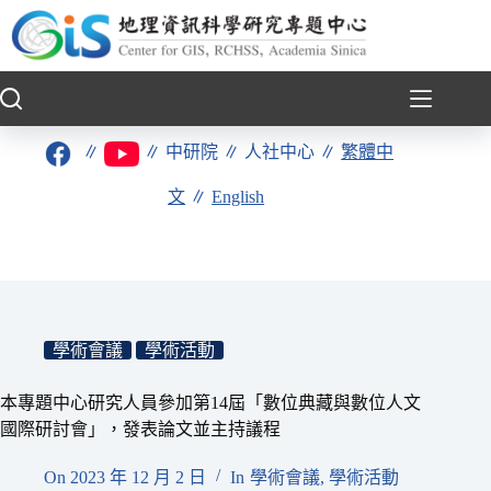
跳
至
主
要
內
容
∥
∥
中研院
∥
人社中心
∥
繁體中
文
∥
English
學術會議
學術活動
本專題中心研究人員參加第14屆「數位典藏與數位人文
國際研討會」，發表論文並主持議程
On
2023 年 12 月 2 日
In
學術會議
,
學術活動