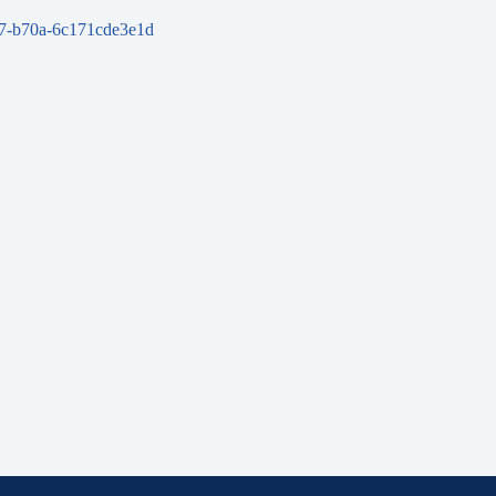
d97-b70a-6c171cde3e1d