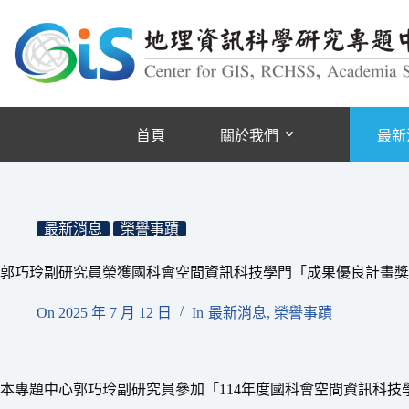
跳
至
主
要
內
容
首頁
關於我們
最新
最新消息
榮譽事蹟
郭巧玲副研究員榮獲國科會空間資訊科技學門「成果優良計畫獎
On
2025 年 7 月 12 日
In
最新消息
,
榮譽事蹟
本專題中心郭巧玲副研究員參加「114年度國科會空間資訊科