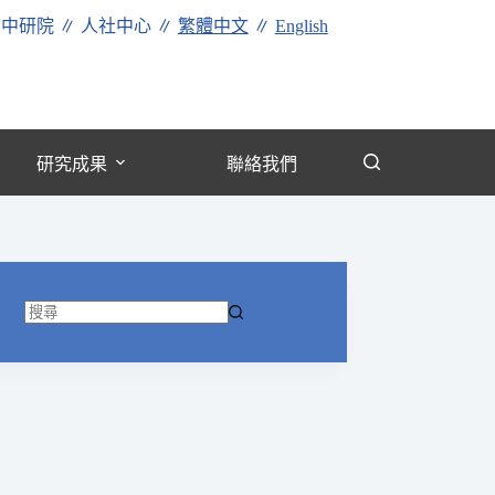
∥
中研院
∥
人社中心
∥
繁體中文
∥
English
研究成果
聯絡我們
找
不
到
符
合
條