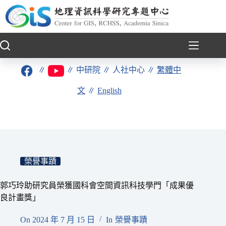
跳
至
主
要
內
容
∥
∥
中研院
∥
人社中心
∥
繁體中
文
∥
English
榮譽事蹟
郭巧玲助研究員榮獲國科會空間資訊科技學門「成果優
良計畫獎」
On
2024 年 7 月 15 日
In
榮譽事蹟