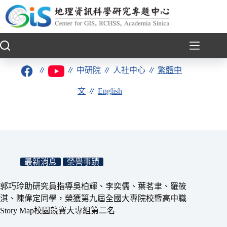
跳
至
主
要
內
容
∥
∥
中研院
∥
人社中心
∥
繁體中
文
∥
English
最新消息
榮譽事蹟
郭巧玲助研究員指導吳柏輝、李奕儒、葉茗聿、羅筱
淇、陳偉定同學，榮獲第九屆全國大專院校暨高中職
Story Map校園競賽大專組第二名