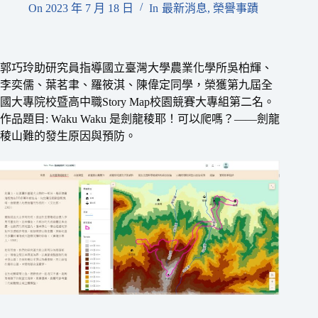
On
2023 年 7 月 18 日
In
最新消息
,
榮譽事蹟
郭巧玲助研究員指導國立臺灣大學農業化學所吳柏輝、
李奕儒、葉茗聿、羅筱淇、陳偉定同學，榮獲第九屆全
國大專院校暨高中職Story Map校園競賽大專組第二名。
作品題目: Waku Waku 是劍龍稜耶！可以爬嗎？——劍龍
稜山難的發生原因與預防。