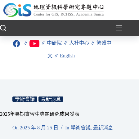
跳
至
主
要
內
容
∥
∥
中研院
∥
人社中心
∥
繁體中
文
∥
English
學術會議
最新消息
2025年暑期實習生專題研究成果發表
On
2025 年 8 月 25 日
In
學術會議
,
最新消息