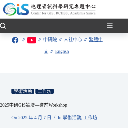
跳
至
主
要
內
容
∥
∥
中研院
∥
人社中心
∥
繁體中
文
∥
English
學術活動
工作坊
2025中研GIS論壇—會前Workshop
On
2025 年 4 月 7 日
In
學術活動
,
工作坊