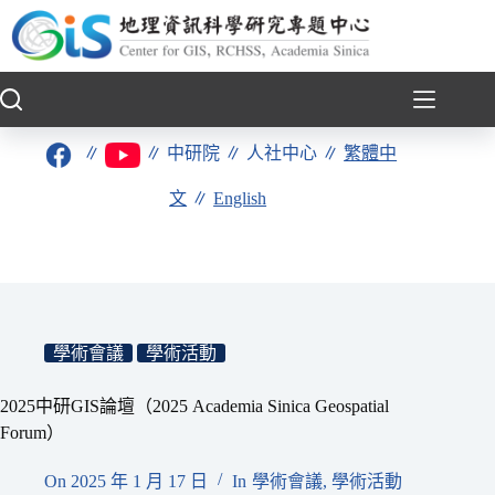
跳
至
主
要
內
容
∥
∥
中研院
∥
人社中心
∥
繁體中
文
∥
English
學術會議
學術活動
2025中研GIS論壇（2025 Academia Sinica Geospatial
Forum）
On
2025 年 1 月 17 日
In
學術會議
,
學術活動