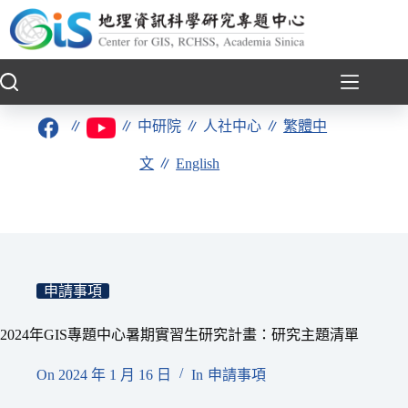
跳
至
主
要
內
容
∥
∥
中研院
∥
人社中心
∥
繁體中
文
∥
English
申請事項
2024年GIS專題中心暑期實習生研究計畫：研究主題清單
On
2024 年 1 月 16 日
In
申請事項