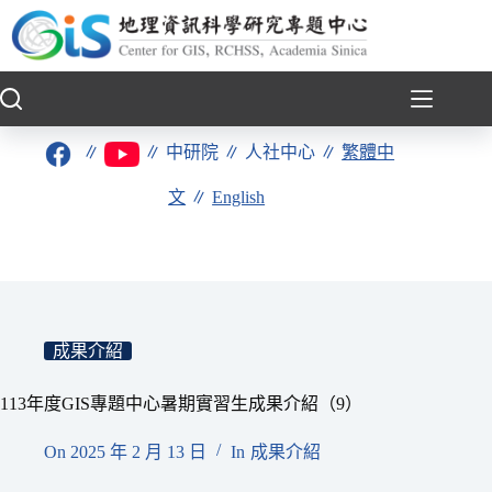
跳
至
主
要
內
容
∥
∥
中研院
∥
人社中心
∥
繁體中
文
∥
English
成果介紹
113年度GIS專題中心暑期實習生成果介紹（9）
On
2025 年 2 月 13 日
In
成果介紹