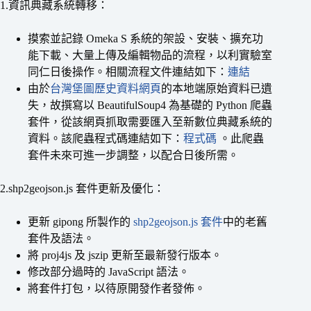
1.資訊典藏系統轉移：
摸索並記錄 Omeka S 系統的架設、安裝、擴充功
能下載、大量上傳及編輯物品的流程，以利實驗室
同仁日後操作。相關流程文件連結如下：
連結
由於
台灣堡圖歷史資料網頁
的本地端原始資料已遺
失，故撰寫以 BeautifulSoup4 為基礎的 Python 爬蟲
套件，從該網頁抓取需要匯入至新數位典藏系統的
資料。該爬蟲程式碼連結如下：
程式碼
。此爬蟲
套件未來可進一步調整，以配合日後所需。
2.shp2geojson.js 套件更新及優化：
更新 gipong 所製作的
shp2geojson.js 套件
中的老舊
套件及語法。
將 proj4js 及 jszip 更新至最新發行版本。
修改部分過時的 JavaScript 語法。
將套件打包，以待原開發作者發佈。