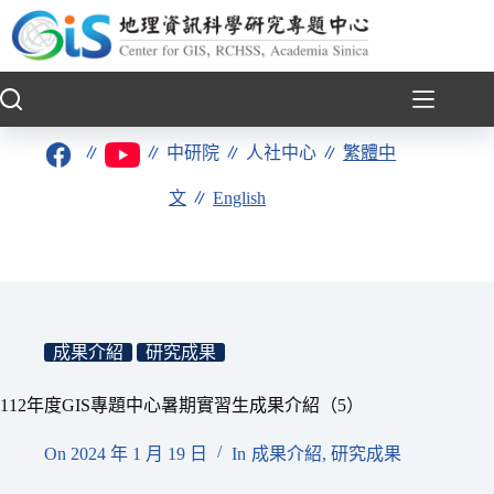
跳
至
主
要
內
容
∥
∥
中研院
∥
人社中心
∥
繁體中
文
∥
English
成果介紹
研究成果
112年度GIS專題中心暑期實習生成果介紹（5）
On
2024 年 1 月 19 日
In
成果介紹
,
研究成果