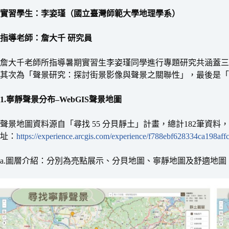
實習學生：李姿瑾（國立臺灣師範大學地理學系）
指導老師：詹大千 研究員
詹大千老師所指導暑期實習生李姿瑾同學進行專題研究共涵蓋三大主
其次為「聲景研究：探討街景影像與聲景之關聯性」，最後是「GIS
1.寧靜聲景分布–WebGIS聲景地圖
聲景地圖資料源自「尋找 55 分貝靜土」計畫，總計182筆資料，並透過
址：
https://experience.arcgis.com/experience/f788ebf628334ca198af
a.圖層介紹：分別為亮點展示、分貝地圖、寧靜地圖及舒適地圖