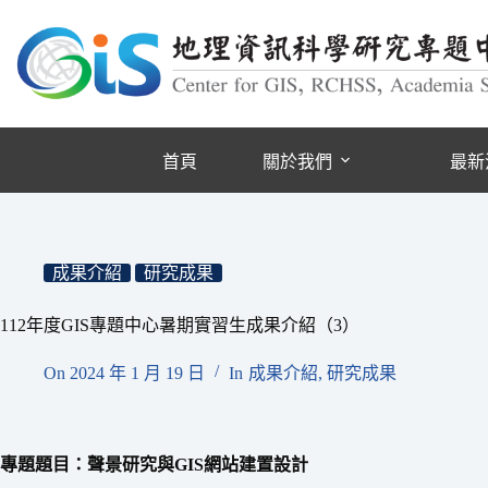
跳
至
主
要
內
容
首頁
關於我們
最新
成果介紹
研究成果
112年度GIS專題中心暑期實習生成果介紹（3）
On
2024 年 1 月 19 日
In
成果介紹
,
研究成果
專題題目：聲景研究與GIS網站建置設計