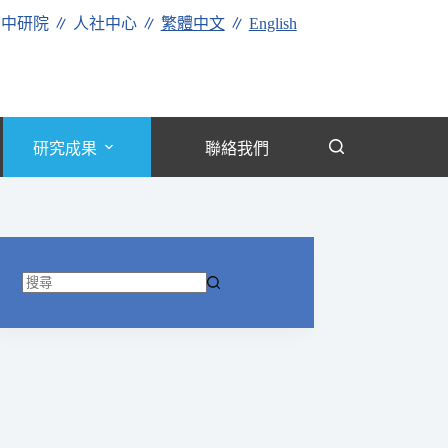
∥
中研院
∥
人社中心
∥
繁體中文
∥
English
研究成果
聯絡我們
找
不
到
符
合
條