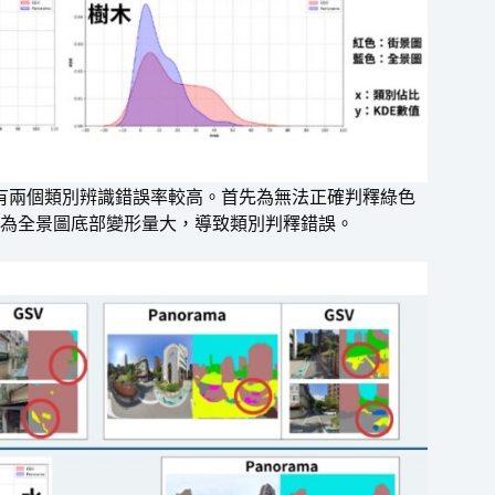
此模型有兩個類別辨識錯誤率較高。首先為無法正確判釋綠色
為全景圖底部變形量大，導致類別判釋錯誤。