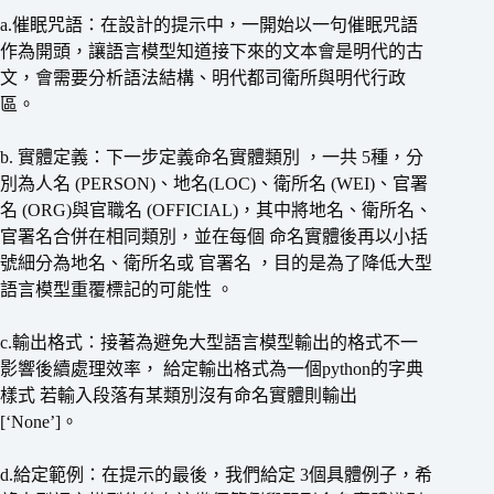
a.催眠咒語：在設計的提示中，一開始以一句催眠咒語
作為開頭，讓語言模型知道接下來的文本會是明代的古
文，會需要分析語法結構、明代都司衛所與明代行政
區。
b. 實體定義：下一步定義命名實體類別 ，一共 5種，分
別為人名 (PERSON)、地名(LOC)、衛所名 (WEI)、官署
名 (ORG)與官職名 (OFFICIAL)，其中將地名、衛所名、
官署名合併在相同類別，並在每個 命名實體後再以小括
號細分為地名、衛所名或 官署名 ，目的是為了降低大型
語言模型重覆標記的可能性 。
c.輸出格式：接著為避免大型語言模型輸出的格式不一
影響後續處理效率， 給定輸出格式為一個python的字典
樣式 若輸入段落有某類別沒有命名實體則輸出
[‘None’]。
d.給定範例：在提示的最後，我們給定 3個具體例子，希