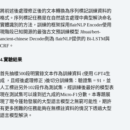
將前述後處理修正後的文本轉換為序列標記訓練資料的
格式。序列標記任務是在自然語言處理中典型解決命名
實體識別的方法，訓練的框架採用flairNLP Encoder使用
現階段已知開源的最強古文預訓練模型 Jihuai/bert-
ancient-chinese Decoder則為 flairNLP提供的 Bi-LSTM與
CRF。
4.實驗結果
首先抽樣500段明實錄文本作為訓練資料 (使用 GPT4生
成 ，且經後處理修正 )後切分訓練集：驗證集 = 91，並
人工標註另外102段作為測試集，經訓練後最好的模型表
現在測試集可以達到近九成的Micro-F1分數。本專題展
現了現今蓬勃發展的大型語言模型之無窮可能性，期許
有更多困難的任務能夠在無標註資料的情況下透過大型
語言模型解決。