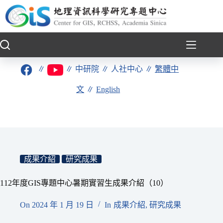
跳
至
主
要
內
容
∥
∥
中研院
∥
人社中心
∥
繁體中
文
∥
English
成果介紹
研究成果
112年度GIS專題中心暑期實習生成果介紹（10）
On
2024 年 1 月 19 日
In
成果介紹
,
研究成果