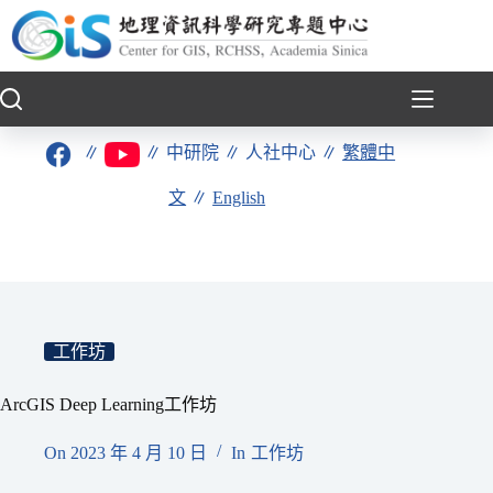
跳
至
主
要
內
容
∥
∥
中研院
∥
人社中心
∥
繁體中
文
∥
English
工作坊
ArcGIS Deep Learning工作坊
On
2023 年 4 月 10 日
In
工作坊