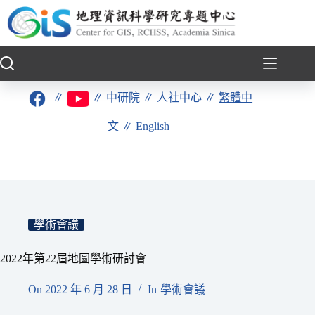
跳
至
主
要
內
容
∥
∥
中研院
∥
人社中心
∥
繁體中
文
∥
English
學術會議
2022年第22屆地圖學術研討會
On
2022 年 6 月 28 日
In
學術會議