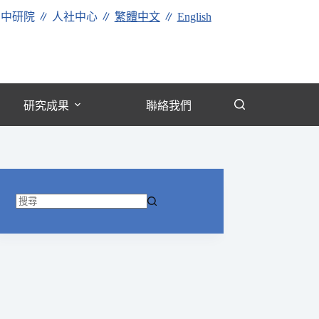
∥
中研院
∥
人社中心
∥
繁體中文
∥
English
研究成果
聯絡我們
找
不
到
符
合
條