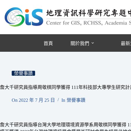
跳
至
主
要
內
容
首頁
關於我們
最新
榮譽事蹟
詹大千研究員指導周敬棋同學獲得 111年科技部大專學生研究計
On
2022 年 7 月 25 日
In
榮譽事蹟
詹大千研究員指導台灣大學地理環境資源學系周敬棋同學獲得 1