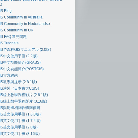
.)
S Blog
S Community in Australia
S Community in Nederlandse
IS Community in UK
IS FAQ 常見問題
S Tutorials
ISで森林GISマニュアル (2.0版)
IS中文使用手冊 (2.2版)
IS中文功能簡介(GRASS)
IS中文功能簡介(POSTGIS)
GIS官方網站
IS教學與提示 (2.8.1版)
GIS演習（日本東大CSIS）
IS線上教學課程影片 (2.8.1版)
IS線上教學課程影片 (3.16版)
GIS與周邊相關軟體關係圖
IS英文使用手冊 (1.6.0版)
IS英文使用手冊 (1.7.4版)
IS英文使用手冊 (2.0版)
IS英文使用手冊 (3.16版)