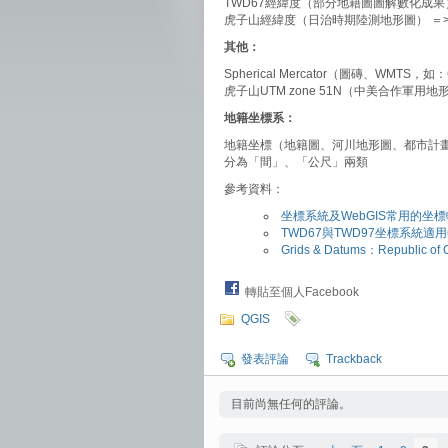
TWD67經緯度（部分地籍圖圖解數化成果）＝>
虎子山經緯度（日治時期陸測地形圖） ＝> E
其他：
Spherical Mercator（圖磚、WMTS，如：
虎子山UTM zone 51N（中美合作軍用地形圖
地籍坐標系：
地籍坐標（地籍圖、河川地形圖、都市計畫
分為「間」、「公尺」兩類
參考資料：
坐標系統及WebGIS常用的坐
TWD67與TWD97坐標系統適
Grids & Datums：Republic of 
轉貼至個人Facebook
QGIS
發表評論
Trackback
目前尚無任何的評論。