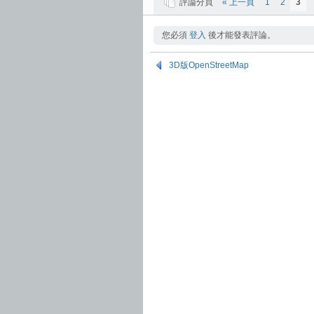
評論分頁
« 上一頁
1
2
3
您必須
登入
後才能發表評論。
3D版OpenStreetMap