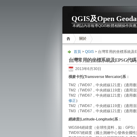
QGIS及Open Geod
本網誌內容報導QGIS軟體相關操作與應用最新
關於
首頁
>
QGIS
> 台灣常用的坐標系統及E
台灣常用的坐標系統及EPSG代碼
2013年6月30日
橫麥卡托(Transverse Mercator)系：
TM2（TWD97，中央經線121度）(適用
TM2（TWD97，中央經線119度）(適用
TM2（TWD67，中央經線121度）(適用
修正
）
TM2（TWD67，中央經線119度）(適用
TM3（TWD67，中央經線121度）(適用
經緯度(
Latitude-Longitude
)系：
WGS84經緯度（全球性資料，如：GPS）
TWD97經緯度（國土測繪中心發佈全國性資料