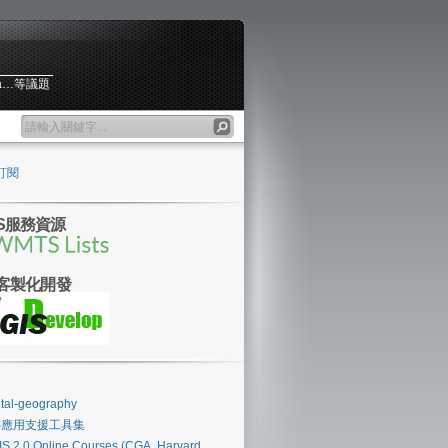
ta…等議題
訂閱
S服務資源
S客製化開發
ital-geography
IS應用支援工具集
S 2.0 Online Courses (CGA, Harvard