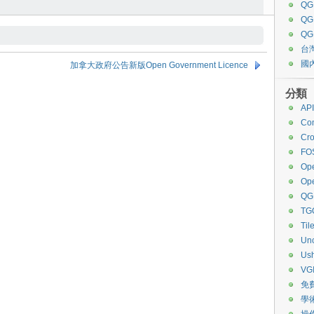
QG
Q
QG
台
國
加拿大政府公告新版Open Government Licence
分類
API
Co
Cro
FO
Ope
Op
QG
TG
Til
Unc
Ush
VG
免
學
操