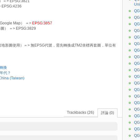
 EPSG:3821
Uni
PSG:4236
QGI
QGI
Google Map） ＝>
EPSG:3857
QGI
） ＝> EPSG:3829
QG
QG
QGI
地形圖使用）＝> 無EPSG代號，需先轉換成TM2坐標再套圖，單位有
QG
QG
QG
標轉換
QG
用年代？
Q
China (Taiwan)
QG
Q
QG
QG
Q
Trackbacks (26)
評論 (0)
QG
QG
QG
QG