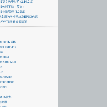
IS英文教學影片 (2.10.0版)
GIS軟體下載（英文）
IS進階課程 (3.16版)
灣常用的坐標系統及EPSG代碼
內WMTS服務資源清單
mmunity GIS
wd‐sourcing
SS
n data
enStreetMap
IS
OS
es Service
ategorized
ahidi
I
費GIS資料
術應用
作功能