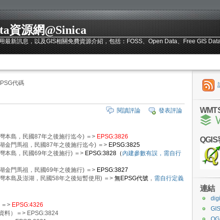
ata資源網@Sinica
訊息，以及GIS相關免費資源介紹，包括：FOSS、Open Data、Free GIS Da
PSG代碼
WMT
閱讀評論
發表評論
臺灣本島，民國87年之後施行迄今) ＝>
EPSG:3826
QGI
澎湖金門馬祖，民國87年之後施行迄今) ＝>
EPSG:3825
臺灣本島，民國69年之後施行) ＝>
EPSG:3828（
內建參數有誤，需自行
澎湖金門馬祖，民國69年之後施行) ＝>
EPSG:3827
臺灣本島及澎湖，民國58年之後短暫使用) ＝>
無EPSG代號
，
需自行定義
連結
dig
 ＝>
EPSG:4326
G
）＝> EPSG:3824
QGI