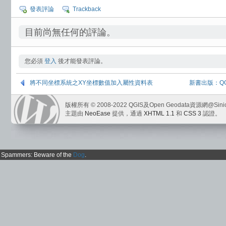
發表評論
Trackback
目前尚無任何的評論。
您必須
登入
後才能發表評論。
將不同坐標系統之XY坐標數值加入屬性資料表
新書出版：Q
版權所有 © 2008-2022 QGIS及Open Geodata資源網@Sini
主題由
NeoEase
提供，通過
XHTML 1.1
和
CSS 3
認證。
Spammers: Beware of the
Dog
.