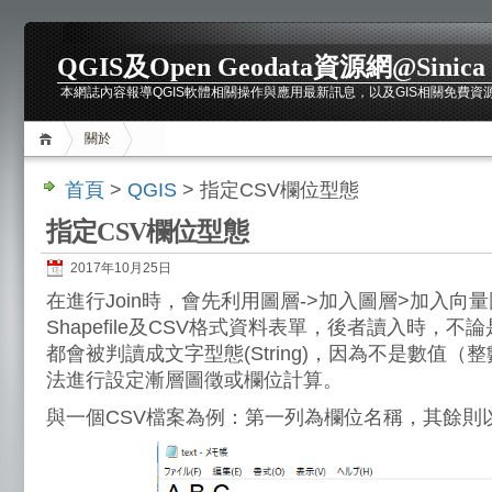
QGIS及Open Geodata資源網@Sinica
本網誌內容報導QGIS軟體相關操作與應用最新訊息，以及GIS相關免費資源介紹，包括
關於
首頁
>
QGIS
> 指定CSV欄位型態
指定CSV欄位型態
2017年10月25日
在進行Join時，會先利用圖層->加入圖層>加入向
Shapefile及CSV格式資料表單，後者讀入時，
都會被判讀成文字型態(String)，因為不是數值
法進行設定漸層圖徵或欄位計算。
與一個CSV檔案為例：第一列為欄位名稱，其餘則