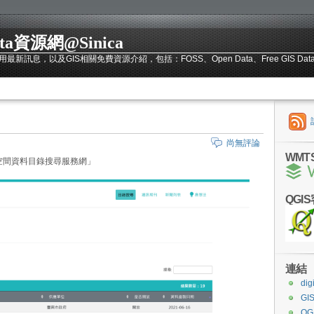
ata資源網@Sinica
訊息，以及GIS相關免費資源介紹，包括：FOSS、Open Data、Free GIS Da
尚無評論
WMT
空間資料目錄搜尋服務網」
QGI
連結
dig
G
QGI