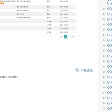
Uni
QGI
QGI
QGI
QG
QG
QGI
QG
QG
QG
QG
Q
QG
尚無評論
Q
QG
enos Aires。
QG
Q
QG
QG
QG
QG