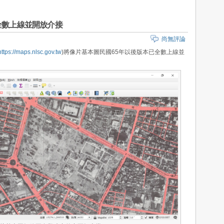
全數上線並開放介接
尚無評論
https://maps.nlsc.gov.tw
)將像片基本圖民國65年以後版本已全數上線並