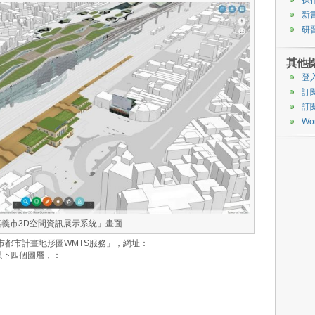
新
研
其他
登
訂
訂
Wo
嘉義市3D空間資訊展示系統」畫面
義市都市計畫地形圖WMTS服務」，網址：
以下四個圖層，：