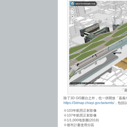
「
除了3D GIS圖台之外，也一併開放「嘉
https://3dmap.chiayi.gov.tw/wmts/
，包括
※103年航照正射影像
※107年航照正射影像
※1/1,000地形圖(2018)
※都市計畫使用分區