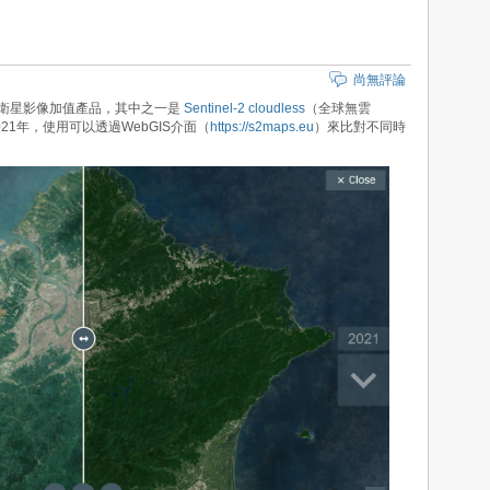
尚無評論
el-2衛星影像加值產品，其中之一是
Sentinel-2 cloudless
（全球無雲
~2021年，使用可以透過WebGIS介面（
https://s2maps.eu
）來比對不同時