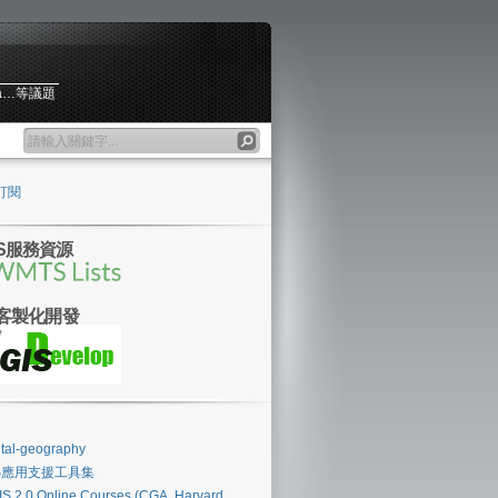
ta…等議題
訂閱
S服務資源
S客製化開發
ital-geography
IS應用支援工具集
S 2.0 Online Courses (CGA, Harvard