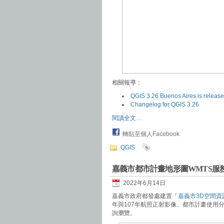
相關報導：
QGIS 3.26 Buenos Aires is release
Changelog for QGIS 3.26
閱讀全文…
轉貼至個人Facebook
QGIS
嘉義市都市計畫地形圖WMTS服
2022年6月14日
嘉義市政府都發處建置「
嘉義市3D空間資
年與107年航照正射影像、都市計畫使用
詢瀏覽。