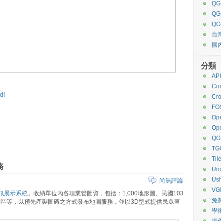
QG
Q
QG
台
國
分類
API
Co
d!
Cro
FO
Ope
Op
QG
TG
Til
務
Unc
Ush
尚無評論
VG
訊展示系統
」收納單位內各項業管圖資，包括：1,000地形圖、民國103
免
分區等，以預先產製圖磚之方式發布地圖服務，並以3D型式提供民眾查
學
操