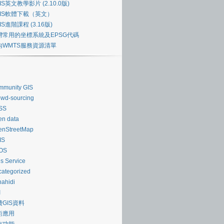
IS英文教學影片 (2.10.0版)
GIS軟體下載（英文）
IS進階課程 (3.16版)
灣常用的坐標系統及EPSG代碼
內WMTS服務資源清單
mmunity GIS
wd‐sourcing
SS
n data
enStreetMap
IS
OS
es Service
ategorized
ahidi
I
費GIS資料
術應用
作功能