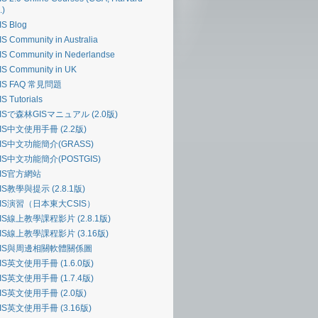
.)
S Blog
S Community in Australia
S Community in Nederlandse
IS Community in UK
IS FAQ 常見問題
S Tutorials
ISで森林GISマニュアル (2.0版)
IS中文使用手冊 (2.2版)
IS中文功能簡介(GRASS)
IS中文功能簡介(POSTGIS)
GIS官方網站
IS教學與提示 (2.8.1版)
GIS演習（日本東大CSIS）
IS線上教學課程影片 (2.8.1版)
IS線上教學課程影片 (3.16版)
GIS與周邊相關軟體關係圖
IS英文使用手冊 (1.6.0版)
IS英文使用手冊 (1.7.4版)
IS英文使用手冊 (2.0版)
IS英文使用手冊 (3.16版)