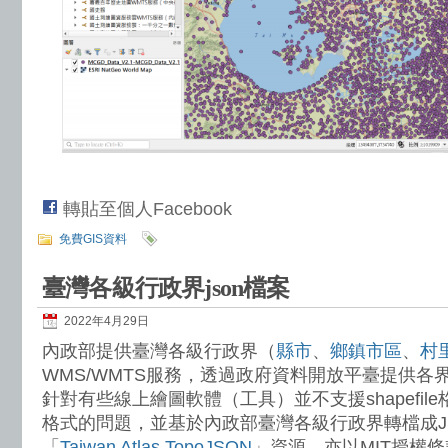
轉貼至個人Facebook
免費GIS資料
臺灣各級行政界json檔案
2022年4月29日
內政部提供臺灣各級行政界（
縣市
、
鄉鎮市區
、
村
WMS/WMTS服務，透過政府資料開放平臺提供各
針對有些線上繪圖軟體（工具）並不支援shapefile
格式的問題，並基於內政部臺灣各級行政界轉檔成J
「
Taiwan Atlas TopoJSON
」資源，亦以MIT授權