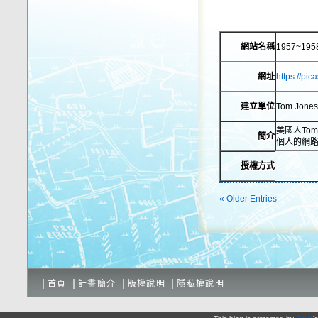
網站名稱
1957~1
網址
https://p
建立單位
Tom Jones
美國人Tom
簡介
個人的網路相
授權方式
« Older Entries
首頁
計畫簡介
版權說明
隱私權說明