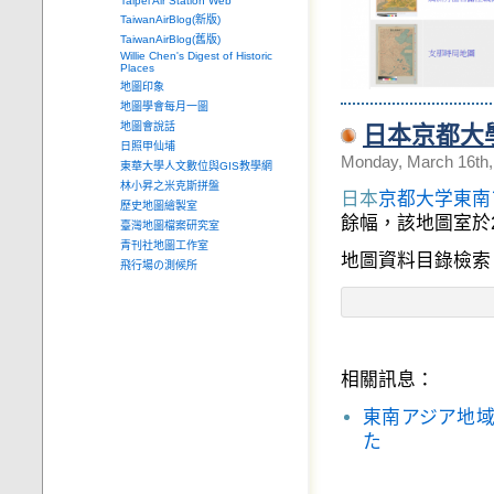
Taipei Air Station Web
TaiwanAirBlog(新版)
TaiwanAirBlog(舊版)
Willie Chen's Digest of Historic
Places
地圖印象
地圖學會每月一圖
地圖會說話
日本京都大
日照甲仙埔
Monday, March 16th,
東華大學人文數位與GIS教學網
林小昇之米克斯拼盤
日本
京都大学東南
歷史地圖繪製室
餘幅，該地圖室於
臺灣地圖檔案研究室
青刊社地圖工作室
地圖資料目錄檢索
飛行場の測候所
相關訊息：
東南アジア地域
た