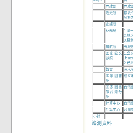
Maps
料
內政部
內政
近史所
接收
多數
史語所
林務局
1.第
2.林
3.最
農航所
蒐藏
國史館文
1.
獻館
上siz
2.
故宮
清末
國家圖書
成立
館
國家圖書
台灣
館台灣分
館
計算中心
台灣
計算中心
台灣
小計
遙測資料