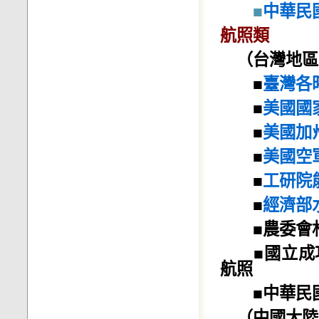
■
中華民
航照類
（台灣地區
■
臺灣各
■
美國國
■
美國加
■
美國空
■
工研院
■
經濟部
■農委會林
■國立成功
航照
■中華民國
（中國大陸