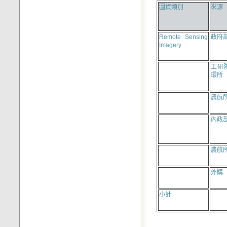
圖資類別
來源
Remote Sensing
政府
Imagery
工研
環所
農航
內政
農航
外購
小計