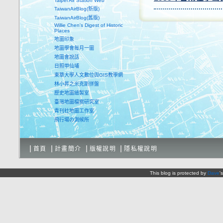
Taipei Air Station Web
TaiwanAirBlog(新版)
TaiwanAirBlog(舊版)
Willie Chen's Digest of Historic
Places
地圖印象
地圖學會每月一圖
地圖會說話
日照甲仙埔
東華大學人文數位與GIS教學網
林小昇之米克斯拼盤
歷史地圖繪製室
臺灣地圖檔案研究室
青刊社地圖工作室
飛行場の測候所
首頁
計畫簡介
版權說明
隱私權說明
This blog is protected by
Dave
'