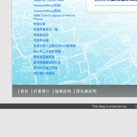
Taipei Air Station Web
TaiwanAirBlog(新版)
TaiwanAirBlog(舊版)
Willie Chen's Digest of Historic
Places
地圖印象
地圖學會每月一圖
地圖會說話
日照甲仙埔
東華大學人文數位與GIS教學網
林小昇之米克斯拼盤
歷史地圖繪製室
臺灣地圖檔案研究室
青刊社地圖工作室
飛行場の測候所
首頁
計畫簡介
版權說明
隱私權說明
This blog is protected by
Dave
'