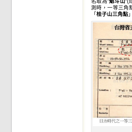
名取為”
魁斗山
”
測時，一等三角
「
桂子山三角點