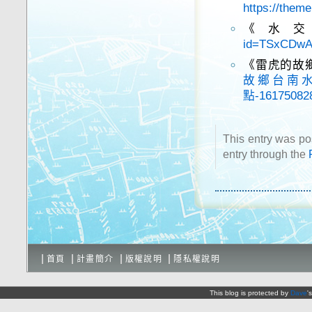
https://them
《水
id=TSxCDwA
《雷虎的故
故鄉台南
點-161750828
This entry was p
entry through the
首頁
計畫簡介
版權說明
隱私權說明
This blog is protected by
Dave
'