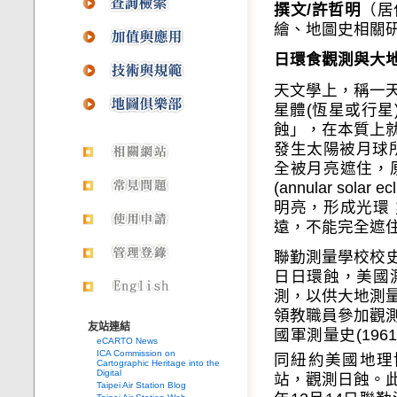
撰文/許哲明
（居
繪、地圖史相關
日環食觀測與大
天文學上，稱一
星體(恆星或行星)
蝕」，在本質上
發生太陽被月球所遮蔽
全被月亮遮住，
(annular s
明亮，形成光環
遠，不能完全遮
聯勤測量學校校史(
日日環蝕，美國
測，以供大地測
領教職員參加觀
友站連結
國軍測量史(196
eCARTO News
ICA Commission on
同紐約美國地理協會(Am
Cartographic Heritage into the
Digital
站，觀測日蝕。此
Taipei Air Station Blog