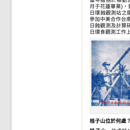
月于花蓮畢業)，
日環蝕觀測站之
參加中美合作台
日蝕觀測及計算研
日環食觀測工作
桂子山位於何處