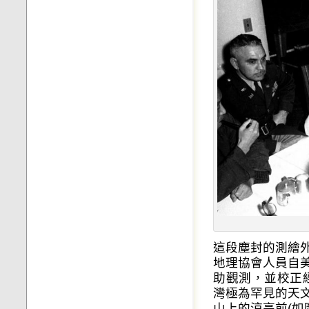
這段塵封的測繪
地理協會人員自
助觀測，並校正
灣極為罕見的天
山上的涼亭前(如圖