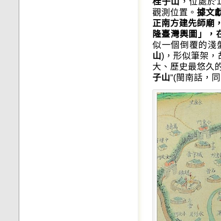
桂子山
，位處於
觀測位置。
據文
正南方建先師廟
隆臺灣輿圖」，
似一個倒覆的淺
山
)，形似筆架，
大、歷史最悠久的
子山
”(閩南話，