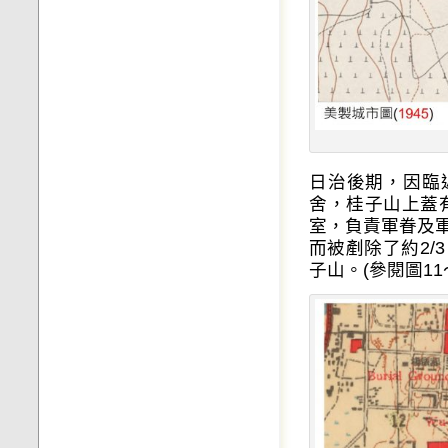
日治後期，因臨
舍，桂子山上蓋
室，負責軍眷及
而被剷除了約2
子山。(參閱圖11〜