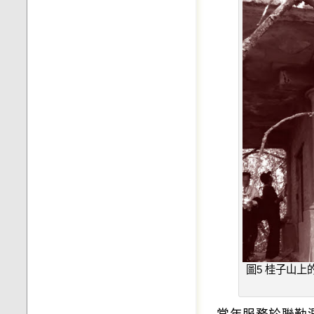
圖5 桂子山
當年服務於聯勤測