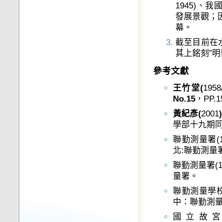
1945)、
發展景觀；因
幕。
截至目前在
其上銘刻”明
參考文獻
王竹堂
(
1958
No.15
，PP.1
黃紀彥
(
2001
學部十九期同
聯勤測量署(1
北:聯勤測量
聯勤測量署(
量署。
聯勤測量學校(
中：聯勤測
國立故