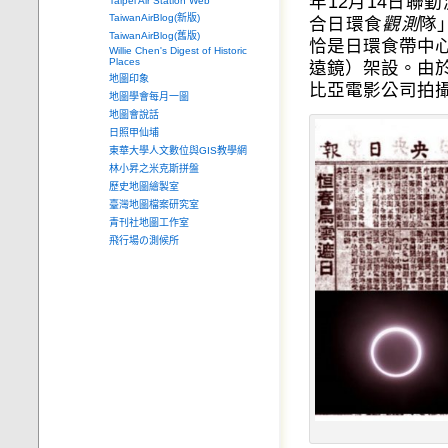
年12月14日
Taipei Air Station Web
TaiwanAirBlog(新版)
合日環食
觀測
隊
TaiwanAirBlog(舊版)
恰是日環食帶中
Willie Chen's Digest of Historic
Places
遠鏡）架設。由
地圖印象
比亞電影公司拍
地圖學會每月一圖
地圖會說話
日照甲仙埔
東華大學人文數位與GIS教學網
林小昇之米克斯拼盤
歷史地圖繪製室
臺灣地圖檔案研究室
青刊社地圖工作室
飛行場の測候所