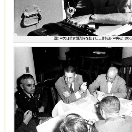
圖2 中美日環食觀測隊在桂子山工作情形(中央社) 1955/1