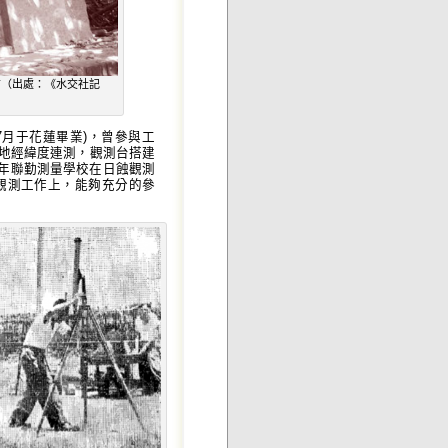
前（出處：《水交社記
7月于花蓮畢業)，曾參與工
大地經緯度連測，觀測台搭建
早年聯勤測量學校在日蝕觀測
食觀測工作上，能夠充分的參