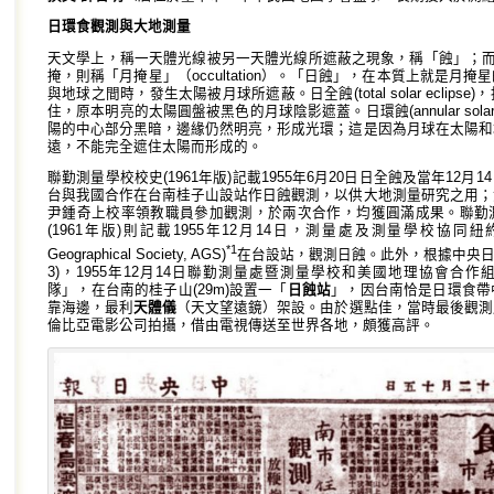
日環食觀測與大地測量
天文學上，稱一天體光線被另一天體光線所遮蔽之現象，稱「蝕」；而
掩，則稱「月掩星」（occultation）。「日蝕」，在本質上就是月
與地球之間時，發生太陽被月球所遮蔽。日全蝕(total solar eclip
住，原本明亮的太陽圓盤被黑色的月球陰影遮蓋。日環蝕(annular solar 
陽的中心部分黑暗，邊緣仍然明亮，形成光環；這是因為月球在太陽和
遠，不能完全遮住太陽而形成的。
聯勤測量學校校史(1961年版)記載1955年6月20日日全蝕及當年12
台與我國合作在台南桂子山設站作日蝕觀測，以供大地測量研究之用；
尹鍾奇上校率領教職員參加觀測，於兩次合作，均獲圓滿成果。聯勤
(1961年版)則記載1955年12月14日，測量處及測量學校協同紐約美
*1
Geographical Society, AGS)
在台設站，觀測日蝕。此外，根據中央日
3)，1955年12月14日聯勤測量處暨測量學校和美國地理協會合
隊」，在台南的桂子山(29m)設置一「
日蝕站
」，因台南恰是日環食帶
靠海邊，最利
天體儀
（天文望遠鏡）架設。由於選點佳，當時最後觀測
倫比亞電影公司拍攝，借由電視傳送至世界各地，頗獲高評。