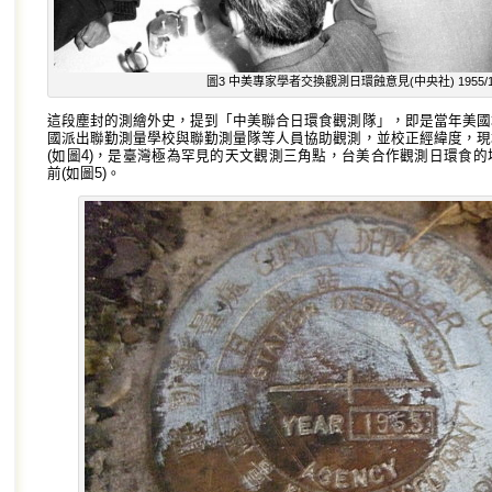
圖3 中美專家學者交換觀測日環蝕意見(中央社) 1955/12
這段塵封的測繪外史，提到「中美聯合日環食觀測隊」，即是當年美國
國派出聯勤測量學校與聯勤測量隊等人員協助觀測，並校正經緯度，現
(如圖4)，是臺灣極為罕見的天文觀測三角點，台美合作觀測日環食
前(如圖5)。