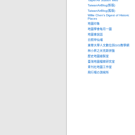
Taipei Air Station Web
TaiwanAirBlog(新版)
TaiwanAirBlog(舊版)
Willie Chen's Digest of Historic
Places
地圖印象
地圖學會每月一圖
地圖會說話
日照甲仙埔
東華大學人文數位與GIS教學網
林小昇之米克斯拼盤
歷史地圖繪製室
臺灣地圖檔案研究室
青刊社地圖工作室
飛行場の測候所