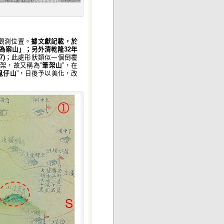
觀測位置。
據文獻記載，於
為案山」
；
另外清乾隆
32
年
7)
；此處形狀類似一個倒覆
筆架，故又稱為”
筆架山
”，在
鬼仔山
”，日後予以美化，改