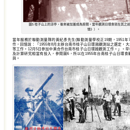
圖5 桂子山上的涼亭，後來被加蓋成為房間。當年觀測日環食就在其之
憶》）。
當年服務於聯勤測量隊的黃紀彥先生(聯勤測量學校正19期，1951年
作，回憶說：「1955年8月主辦台南市桂子山日環蝕觀測站之選定，
等工作。12月5日參加中美合作台南市桂子山日環蝕觀測工作。」。
及計算研究相當有投入，參閱圖6，所以在1955年台南桂子山日環
與。