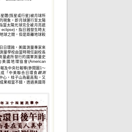
星體(恆星或行星)被月球所
掩星的現象，即月球運行至太陽
se)，指當太陽光球完全被月亮遮
eclipse)，指日蝕發生時太
地球之間，但是距離地球較
月14日日環蝕，美國測量專家來
測量學校由當時現任副校長
測量處所發行的國軍測量史
國地理協會(American
報及中央社報導(參閱圖1〜
作組成「中美聯合日環食
觀測
中心，桂子山為最高點，又
成果相當不錯，透過美國哥