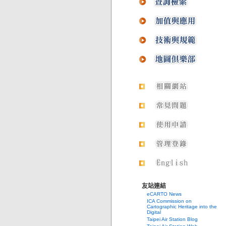
友站連結
eCARTO News
ICA Commission on
Cartographic Heritage into the
Digital
Taipei Air Station Blog