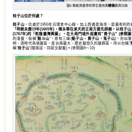
圖6 聯勤測量學校學生運用
天體儀
觀測日蝕
桂子山位於何處？
桂子山
，位處於1955年日環食中心線，加上西邊是海岸，是最有利的
「明朝永曆
19
年
(1665
年
)
，陳永華在承天府正南方建先師廟，以
桂子山
(1767
年
)
的「乾隆臺灣輿圖」，在大南門城外面畫有
”
貴子山
” (
參閱圖
的淺盤，俗稱”
魁斗山
”，原有三峰(
魁子山
、
貴子山
、
鬼子山
)，形似
明、清時代為墳墓區，是台南最大、歷史最悠久的墓葬區，所以也稱”
稱”
桂子山
”(閩南話，同前文獻載)
。
(參閱圖8〜10)