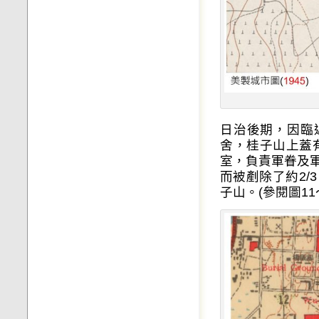
日治後期，因臨
舍，桂子山上蓋
室，負責軍眷及
而被剷除了約2
子山。(參閱圖11〜