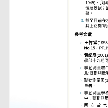
1945)、
發展景觀；因
幕。
截至目前在
其上銘刻”明
參考文獻
王竹堂
(
1958
No.15
，PP.1
黃紀彥
(
2001
學部十九期同
聯勤測量署(1
北:聯勤測量
聯勤測量署(
量署。
聯勤測量學校(
中：聯勤測
國立故