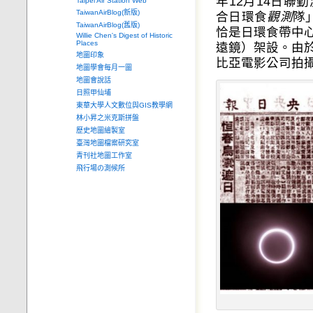
年12月14日
Taipei Air Station Web
TaiwanAirBlog(新版)
合日環食
觀測
隊
TaiwanAirBlog(舊版)
恰是日環食帶中
Willie Chen's Digest of Historic
Places
遠鏡）架設。由
地圖印象
比亞電影公司拍
地圖學會每月一圖
地圖會說話
日照甲仙埔
東華大學人文數位與GIS教學網
林小昇之米克斯拼盤
歷史地圖繪製室
臺灣地圖檔案研究室
青刊社地圖工作室
飛行場の測候所