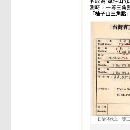
名取為”
魁斗山
”
測時，一等三角
「
桂子山三角點