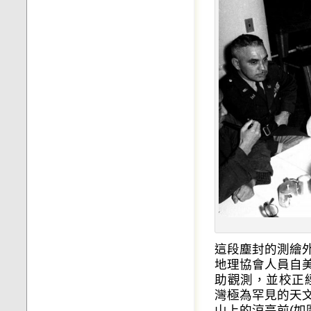
這段塵封的測繪
地理協會人員自
助觀測，並校正
灣極為罕見的天
山上的涼亭前(如圖