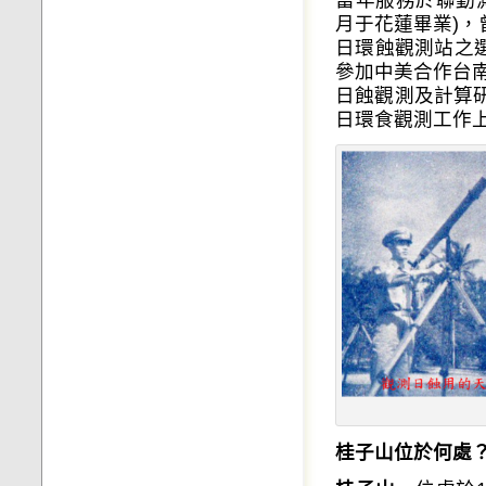
月于花蓮畢業)，
日環蝕觀測站之
參加中美合作台
日蝕觀測及計算研
日環食觀測工作
桂子山位於何處