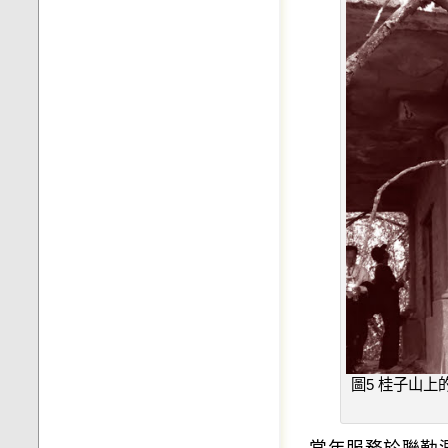
圖5 桂子山
當年服務於聯勤測