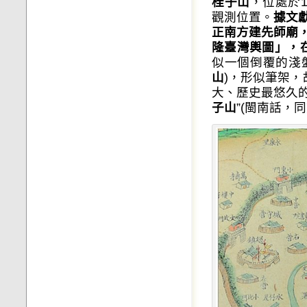
桂子山
，位處於
觀測位置。
據文
正南方建先師廟
隆臺灣輿圖」，
似一個倒覆的淺
山
)，形似筆架，
大、歷史最悠久的
子山
”(閩南話，