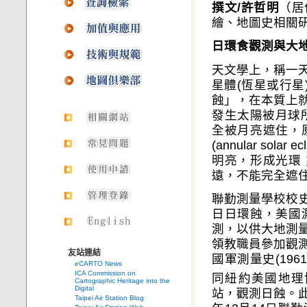
撰文/許哲明
（居
繪、地圖史相關
日環食觀測與大
天文學上，稱一
星體(恆星或行星)
蝕」，在本質上
發生太陽被月球所遮蔽
全被月亮遮住，
(annular s
明亮，形成光環
遠，不能完全遮
聯勤測量學校校史(
日日環蝕，美國
測，以供大地測
領教職員參加觀
友站連結
國軍測量史(196
eCARTO News
ICA Commission on
同紐約美國地理協會(Am
Cartographic Heritage into the
Digital
站，觀測日蝕。此
Taipei Air Station Blog