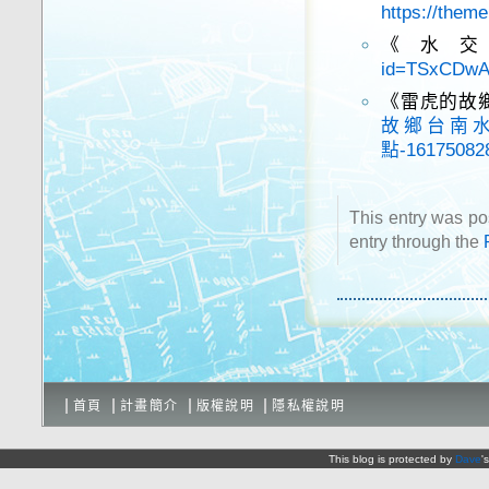
https://them
《水
id=TSxCDwA
《雷虎的故
故鄉台南
點-161750828
This entry was p
entry through the
首頁
計畫簡介
版權說明
隱私權說明
This blog is protected by
Dave
'