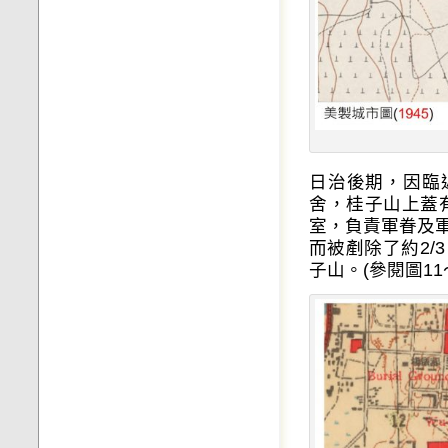
日治後期，因臨
舍，桂子山上蓋
室，負責軍眷及
而被剷除了約2
子山。(參閱圖11〜