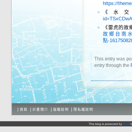
https://them
《水
id=TSxCDwA
《雷虎的故
故鄉台南
點-161750828
This entry was p
entry through the
首頁
計畫簡介
版權說明
隱私權說明
This blog is protected by
Dave
'