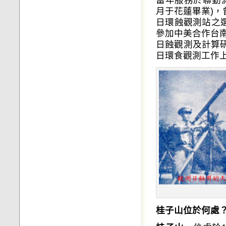
月于花蓮畢業)，
日環蝕觀測站之
參加中美合作台
日蝕觀測及計算研
日環食觀測工作
桂子山位於何處