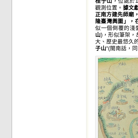
桂子山
，位處於
觀測位置。
據文
正南方建先師廟
隆臺灣輿圖」，
似一個倒覆的淺
山
)，形似筆架，
大、歷史最悠久的
子山
”(閩南話，