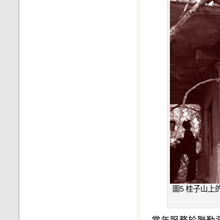
圖5 桂子山
當年服務於聯勤測