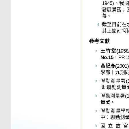
1945)、
發展景觀；因
幕。
截至目前在
其上銘刻”明
參考文獻
王竹堂
(
1958
No.15
，PP.1
黃紀彥
(
2001
學部十九期同
聯勤測量署(1
北:聯勤測量
聯勤測量署(
量署。
聯勤測量學校(
中：聯勤測
國立故