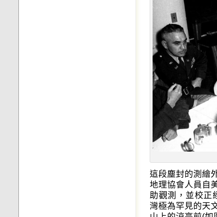
這段塵封的測繪
地理協會人員自
助觀測，並校正
灣極為罕見的天
山上的涼亭前(如圖