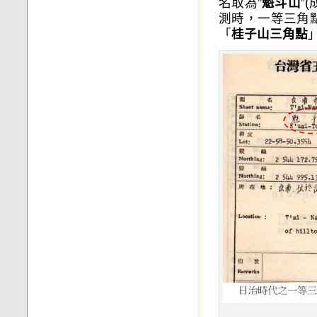
名取為”
魁斗山
”
測時，一等三角
「
桂子山三角點