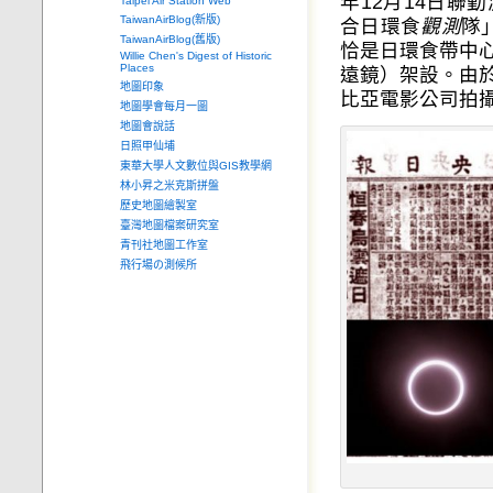
年12月14日
Taipei Air Station Web
TaiwanAirBlog(新版)
合日環食
觀測
隊
TaiwanAirBlog(舊版)
恰是日環食帶中
Willie Chen's Digest of Historic
Places
遠鏡）架設。由
地圖印象
比亞電影公司拍
地圖學會每月一圖
地圖會說話
日照甲仙埔
東華大學人文數位與GIS教學網
林小昇之米克斯拼盤
歷史地圖繪製室
臺灣地圖檔案研究室
青刊社地圖工作室
飛行場の測候所