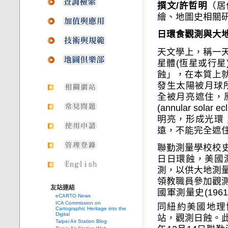
撰文/許哲明
（居
繪、地圖史相關
日環食觀測與大
天文學上，稱一
星體(恆星或行星)
蝕」，在本質上
發生太陽被月球所遮蔽
全被月亮遮住，
(annular s
明亮，形成光環
遠，不能完全遮
聯勤測量學校校史(
日日環蝕，美國
測，以供大地測
領教職員參加觀
友站連結
國軍測量史(196
eCARTO News
ICA Commission on
同紐約美國地理協會(Am
Cartographic Heritage into the
Digital
站，觀測日蝕。此
Taipei Air Station Blog