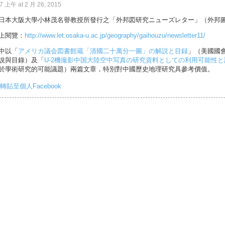
07 上午 at 2 月 26, 2015
日本大阪大學小林茂名譽教授所發行之「外邦図研究ニューズレター」（外邦圖研
上閱覽：
http://www.let.osaka-u.ac.jp/geography/gaihouzu/newsletter11/
中以「
アメリカ議会図書館蔵「清國二十萬分一圖」の解説と目録
」（美國國
說與目錄）及「
U-2機撮影中国大陸空中写真の研究資料としての利用可能性と
於學術研究的可能議題）兩篇文章，特別對中國歷史地理研究具參考價值。
轉貼至個人Facebook