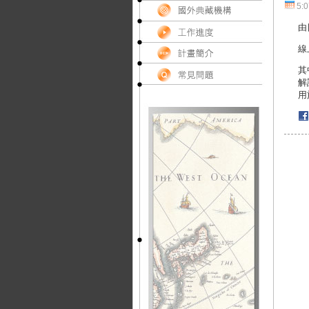
5:
由
線
其
解
用