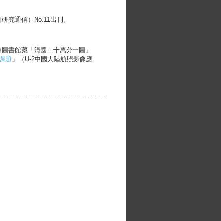
究通信）No.11出刊。
會圖書館藏「清國二十萬分一圖」
課題
」（U-2中國大陸航照影像應