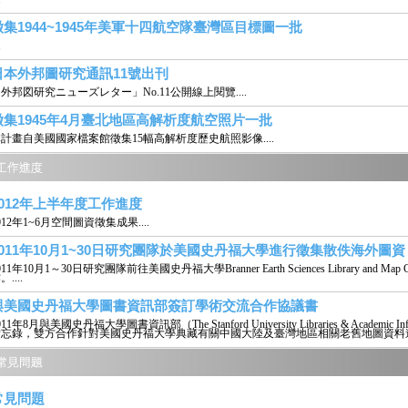
徵集1944~1945年美軍十四航空隊臺灣區目標圖一批
.
日本外邦圖研究通訊11號出刊
外邦図研究ニューズレター」No.11公開線上閱覽....
徵集1945年4月臺北地區高解析度航空照片一批
計畫自美國國家檔案館徵集15幅高解析度歷史航照影像....
2012年上半年度工作進度
012年1~6月空間圖資徵集成果....
2011年10月1~30日研究團隊於美國史丹福大學進行徵集散佚海外圖資
011年10月1～30日研究團隊前往美國史丹福大學Branner Earth Sciences Library and
。....
與美國史丹福大學圖書資訊部簽訂學術交流合作協議書
011年8月與美國史丹福大學圖書資訊部（The Stanford University Libraries & Academic In
備忘錄，雙方合作針對美國史丹福大學典藏有關中國大陸及臺灣地區相關老舊地圖資料進行
常見問題