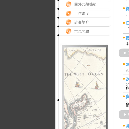
...
「
本
2
2
作
2