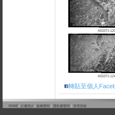
A01071-12
A01071-12
轉貼至個人Faceb
HOME
計畫簡介
版權聲明
隱私權聲明
管理登錄
∣
∣
∣
∣