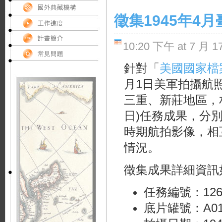
徵集1945年4
10:20 下午 at 7 月 17
針對「
美國國家檔
月1日美軍拍攝航
三重、新莊地區，相較
日)任務成果，分別
時期航拍影像，相
情況。
徵集成果詳細資訊
任務編號：126PS
底片罐號：A01