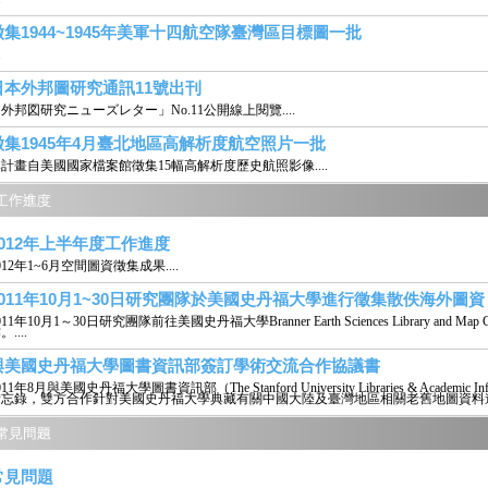
徵集1944~1945年美軍十四航空隊臺灣區目標圖一批
.
日本外邦圖研究通訊11號出刊
外邦図研究ニューズレター」No.11公開線上閱覽....
徵集1945年4月臺北地區高解析度航空照片一批
計畫自美國國家檔案館徵集15幅高解析度歷史航照影像....
2012年上半年度工作進度
012年1~6月空間圖資徵集成果....
2011年10月1~30日研究團隊於美國史丹福大學進行徵集散佚海外圖資
011年10月1～30日研究團隊前往美國史丹福大學Branner Earth Sciences Library and
。....
與美國史丹福大學圖書資訊部簽訂學術交流合作協議書
011年8月與美國史丹福大學圖書資訊部（The Stanford University Libraries & Academic In
備忘錄，雙方合作針對美國史丹福大學典藏有關中國大陸及臺灣地區相關老舊地圖資料進行
常見問題