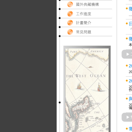
...
「
本
2
2
作
2