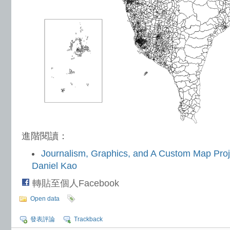
進階閱讀：
Journalism, Graphics, and A Custom Map Proje
Daniel Kao
轉貼至個人Facebook
Open data
發表評論
Trackback