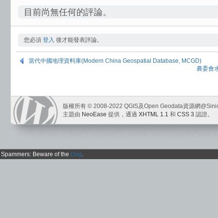
目前尚無任何的評論。
您必須
登入
後才能發表評論。
當代中國地理資料庫(Modern China Geospatial Database, MCGD)
農委會
版權所有 © 2008-2022 QGIS及Open Geodata資源網@Sini
主題由
NeoEase
提供，通過
XHTML 1.1
和
CSS 3
認證。
Spammers: Beware of the
Dog
.