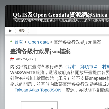
QGIS及Open Geodata資源網@Sinica
本網誌內容報導QGIS軟體相關操作與應用最新訊息，以及GIS相關免費資源介紹，包括
關於
首頁
>
Open data
> 臺灣各級行政界json檔案
臺灣各級行政界json檔案
2022年4月29日
內政部提供臺灣各級行政界（
縣市
、
鄉鎮市區
、
村
WMS/WMTS服務，透過政府資料開放平臺提供各
針對有些線上繪圖軟體（工具）並不支援shapefile
格式的問題，並基於內政部臺灣各級行政界轉檔成J
「
Taiwan Atlas TopoJSON
」資源，亦以MIT授權