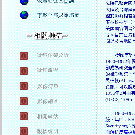
究院已整合國
大陸及台灣歷
鑑於仍有相當
家型科技計畫
美國國會圖書
等。目前已累
圖以及古地圖
冷戰時期，美
1960~19
卻成為研究全
的攝影系統，發
與往後(Aft
資訊，可以說
1995年2
(USGS, 1
1960~19
統，其中，KH-4
Security
面解析度高達約