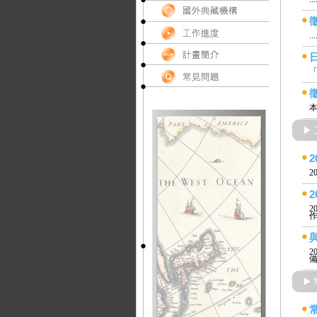
...
「
本
2
2
作
2