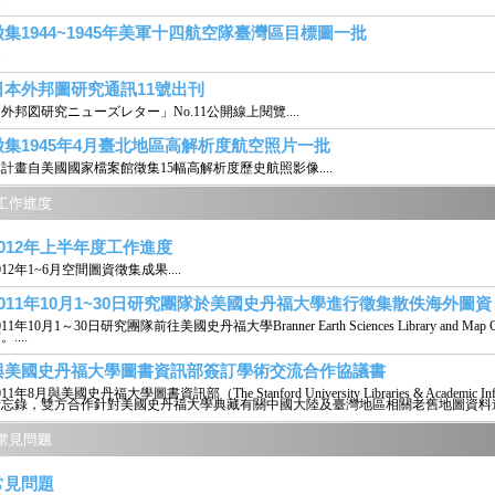
徵集1944~1945年美軍十四航空隊臺灣區目標圖一批
.
日本外邦圖研究通訊11號出刊
外邦図研究ニューズレター」No.11公開線上閱覽....
徵集1945年4月臺北地區高解析度航空照片一批
計畫自美國國家檔案館徵集15幅高解析度歷史航照影像....
2012年上半年度工作進度
012年1~6月空間圖資徵集成果....
2011年10月1~30日研究團隊於美國史丹福大學進行徵集散佚海外圖資
011年10月1～30日研究團隊前往美國史丹福大學Branner Earth Sciences Library and
。....
與美國史丹福大學圖書資訊部簽訂學術交流合作協議書
011年8月與美國史丹福大學圖書資訊部（The Stanford University Libraries & Academic In
備忘錄，雙方合作針對美國史丹福大學典藏有關中國大陸及臺灣地區相關老舊地圖資料進行
常見問題